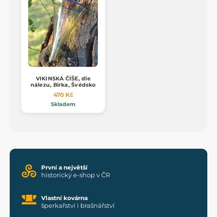
VIKINSKÁ ČÍŠE, dle
nálezu, Birka, Švédsko
470 Kč
Skladem
První a největší
historický e-shop v ČR
Vlastní kovárna
šperkařství i brašnářství