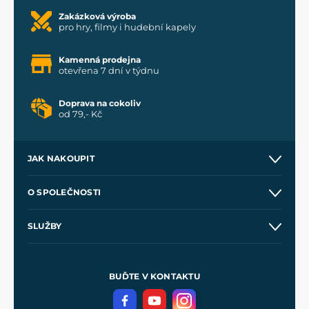
Zakázková výroba
pro hry, filmy i hudební kapely
Kamenná prodejna
otevřena 7 dní v týdnu
Doprava na cokoliv
od 79,- Kč
JAK NAKOUPIT
Kontakt a prodejny
O SPOLEČNOSTI
Obchodní podmínky
O nás
SLUŽBY
Velkoobchod
Naše dílny
Nákup na splátky
Zakázková výroba
Pro média
Meče pro Kingdom Come
BUĎTE V KONTAKTU
Volná místa
Filmový merch