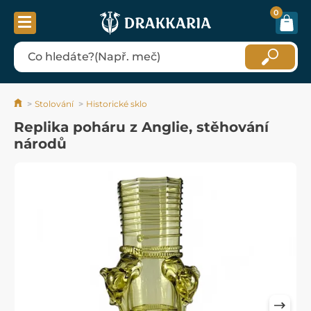
0
Stolování
Historické sklo
Replika poháru z Anglie, stěhování
národů