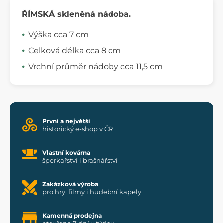
ŘÍMSKÁ skleněná nádoba.
Výška cca 7 cm
Celková délka cca 8 cm
Vrchní průměr nádoby cca 11,5 cm
První a největší
historický e-shop v ČR
Vlastní kovárna
šperkařství i brašnářství
Zakázková výroba
pro hry, filmy i hudební kapely
Kamenná prodejna
otevřena 7 dní v týdnu