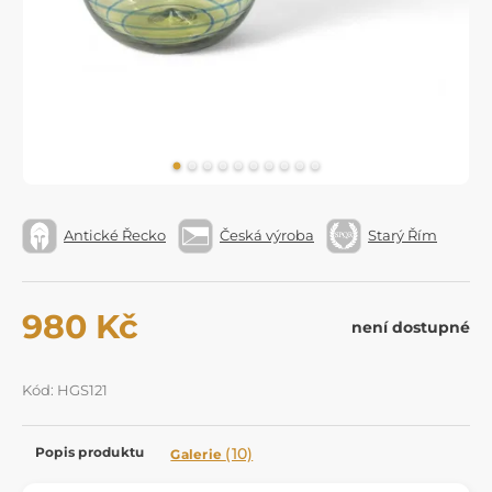
Antické Řecko
Česká výroba
Starý Řím
980 Kč
není dostupné
Kód: HGS121
Popis produktu
(10)
Galerie