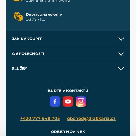
Doprava na cokoliv
od 79,- Kč
JAK NAKOUPIT
Kontakt a prodejny
O SPOLEČNOSTI
Obchodní podmínky
O nás
SLUŽBY
Velkoobchod
Naše dílny
Nákup na splátky
Zakázková výroba
Pro média
Meče pro Kingdom Come
BUĎTE V KONTAKTU
Volná místa
Filmový merch
Blog
+420 777 948 705
obchod@drakkaria.cz
ODBĚR NOVINEK