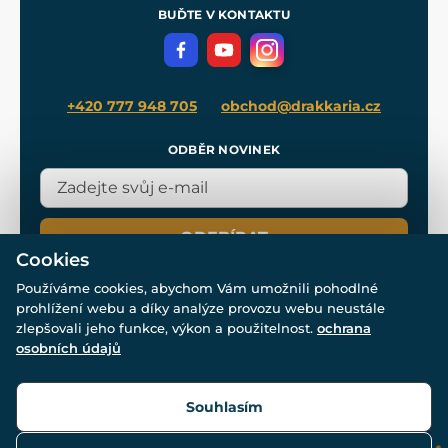
Meče pro Kingdom Come
BUĎTE V KONTAKTU
Volná místa
Filmový merch
Blog
+420 777 948 705
obchod@drakkaria.cz
ODBĚR NOVINEK
ODEBÍRAT
Cookies
Používáme cookies, abychom Vám umožnili pohodlné
prohlížení webu a díky analýze provozu webu neustále
zlepšovali jeho funkce, výkon a použitelnost.
ochrana
osobních údajů
© Všechna práva vyhrazena. www.drakkaria.cz 2007-2026.
Powered by
Simplia.cz
, protected by reCAPTCHA.
Souhlasím