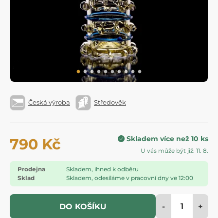
Česká výroba
Středověk
Skladem více než 10 ks
790 Kč
U vás může být již: 11. 8.
Prodejna
Skladem, ihned k odběru
Sklad
Skladem, odesíláme v pracovní dny ve 12:00
-
+
DO KOŠÍKU