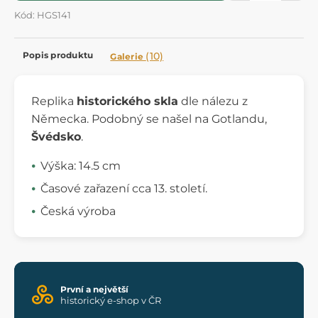
Kód: HGS141
Popis produktu
(10)
Galerie
Replika
historického skla
dle nálezu z
Německa. Podobný se našel na Gotlandu,
Švédsko
.
Výška: 14.5 cm
Časové zařazení cca 13. století.
Česká výroba
První a největší
historický e-shop v ČR