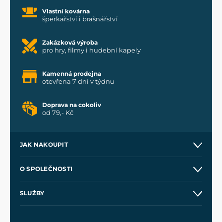
Vlastní kovárna
šperkařství i brašnářství
Zakázková výroba
pro hry, filmy i hudební kapely
Kamenná prodejna
otevřena 7 dní v týdnu
Doprava na cokoliv
od 79,- Kč
JAK NAKOUPIT
Kontakt a prodejny
O SPOLEČNOSTI
Obchodní podmínky
O nás
SLUŽBY
Velkoobchod
Naše dílny
Nákup na splátky
Zakázková výroba
Pro média