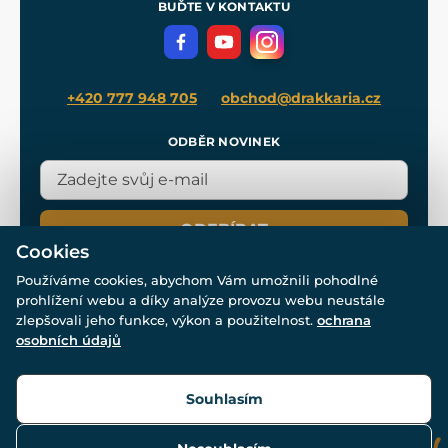
Meče pro Kingdom Come
BUĎTE V KONTAKTU
Volná místa
Filmový merch
Blog
+420 777 948 705
obchod@drakkaria.cz
ODBĚR NOVINEK
ODEBÍRAT
Cookies
Používáme cookies, abychom Vám umožnili pohodlné
prohlížení webu a díky analýze provozu webu neustále
zlepšovali jeho funkce, výkon a použitelnost.
ochrana
osobních údajů
© Všechna práva vyhrazena. www.drakkaria.cz 2007-2026.
Powered by
Simplia.cz
, protected by reCAPTCHA.
Souhlasím