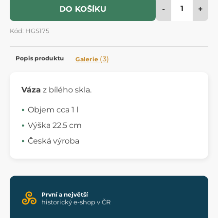
-
+
DO KOŠÍKU
Kód: HGS175
Popis produktu
(3)
Galerie
Váza
z bílého skla.
Objem cca 1 l
Výška 22.5 cm
Česká výroba
První a největší
historický e-shop v ČR