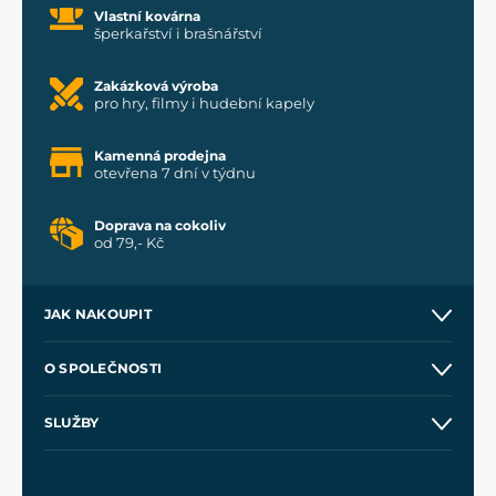
Vlastní kovárna
šperkařství i brašnářství
Zakázková výroba
pro hry, filmy i hudební kapely
Kamenná prodejna
otevřena 7 dní v týdnu
Doprava na cokoliv
od 79,- Kč
JAK NAKOUPIT
Kontakt a prodejny
O SPOLEČNOSTI
Obchodní podmínky
O nás
SLUŽBY
Velkoobchod
Naše dílny
Nákup na splátky
Zakázková výroba
Pro média