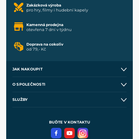
Zakázková výroba
pro hry, filmy i hudební kapely
Kamenná prodejna
otevřena 7 dní v týdnu
Doprava na cokoliv
od 79,- Kč
JAK NAKOUPIT
Kontakt a prodejny
O SPOLEČNOSTI
Obchodní podmínky
O nás
SLUŽBY
Velkoobchod
Naše dílny
Nákup na splátky
Zakázková výroba
Pro média
Meče pro Kingdom Come
BUĎTE V KONTAKTU
Volná místa
Filmový merch