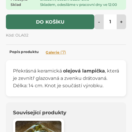
Sklad
Skladem, odesíláme v pracovní dny ve 12:00
-
+
DO KOŠÍKU
Kód: OLA02
Popis produktu
(7)
Galerie
Překrásná keramická
olejová lampička
, která
je zevnitř glazovaná a zvenku drátovaná.
Délka: 14 cm. Knot je součástí výrobku.
Související produkty