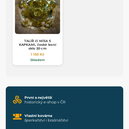
TALÍŘ či MÍSA S
KAPKAMI, české lesní
sklo 20 cm
1 150 Kč
Skladem
První a největší
historický e-shop v ČR
Vlastní kovárna
šperkařství i brašnářství