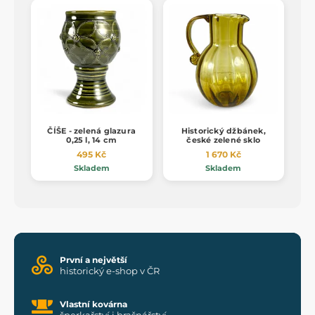
ČÍŠE - zelená glazura
Historický džbánek,
0,25 l, 14 cm
české zelené sklo
495 Kč
1 670 Kč
Skladem
Skladem
První a největší
historický e-shop v ČR
Vlastní kovárna