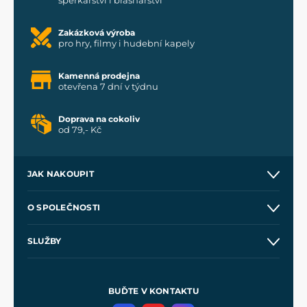
šperkařství i brašnářství
Zakázková výroba
pro hry, filmy i hudební kapely
Kamenná prodejna
otevřena 7 dní v týdnu
Doprava na cokoliv
od 79,- Kč
JAK NAKOUPIT
Kontakt a prodejny
O SPOLEČNOSTI
Obchodní podmínky
O nás
SLUŽBY
Velkoobchod
Naše dílny
Nákup na splátky
Zakázková výroba
Pro média
Meče pro Kingdom Come
BUĎTE V KONTAKTU
Volná místa