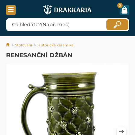
0
Stolování
Historická keramika
RENESANČNÍ DŽBÁN