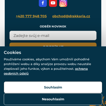
Filmový merch
Blog
+420 777 948 705
obchod@drakkaria.cz
ODBĚR NOVINEK
ODEBÍRAT
Cookies
Používáme cookies, abychom Vám umožnili pohodlné
prohlížení webu a díky analýze provozu webu neustále
zlepšovali jeho funkce, výkon a použitelnost.
ochrana
osobních údajů
© Všechna práva vyhrazena. www.drakkaria.cz 2007-2026.
Powered by
Simplia.cz
, protected by reCAPTCHA.
Souhlasím
Nesouhlasím