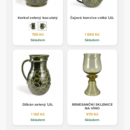
Korbel zelený baculatý
Čajová konvice velká 1,5L
750 Kč
1 690 Kč
Skladem
Skladem
Džbán zelený 1,5L
RENESANČNÍ SKLENICE
NA VÍNO
1 150 Kč
970 Kč
Skladem
Skladem