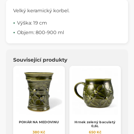
Velký keramický korbel.
Výška: 19 cm
Objem: 800-900 ml
Související produkty
POHÁR NA MEDOVINU
Hrnek zelený baculatý
0,6L
380 Kč
650 Kč