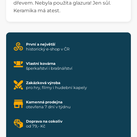
dřevem. Nebyla použita glazura! Jen sůl.
Keramika má atest.
První a největší
historický e-shop v ČR
Vlastní kovárna
šperkařství i brašnářství
Zakázková výroba
pro hry, filmy i hudební kapely
Kamenná prodejna
otevřena 7 dní v týdnu
Doprava na cokoliv
od 79,- Kč