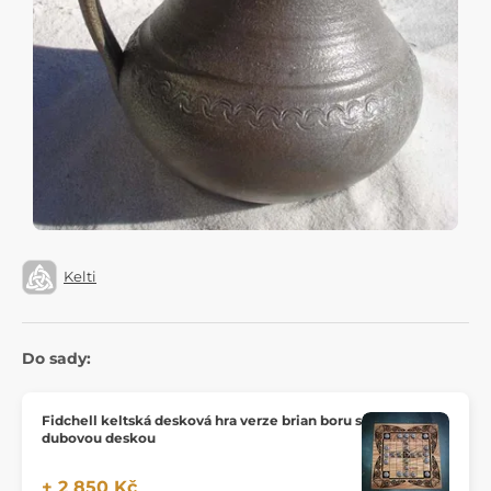
Kelti
Do sady:
Fidchell keltská desková hra verze brian boru s
dubovou deskou
+ 2 850 Kč