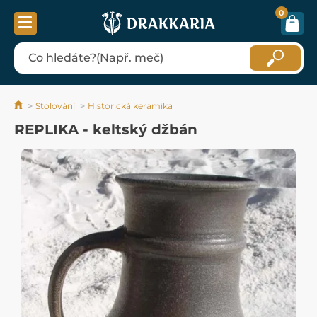
0
Stolování
Historická keramika
REPLIKA - keltský džbán