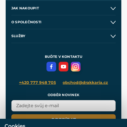
JAK NAKOUPIT
Kontakt a prodejny
O SPOLEČNOSTI
Obchodní podmínky
O nás
SLUŽBY
Velkoobchod
Naše dílny
Nákup na splátky
Zakázková výroba
Pro média
Meče pro Kingdom Come
BUĎTE V KONTAKTU
Volná místa
Filmový merch
Blog
+420 777 948 705
obchod@drakkaria.cz
ODBĚR NOVINEK
ODEBÍRAT
Cookies