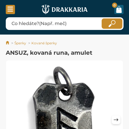
0
Šperky
Kované šperky
ANSUZ, kovaná runa, amulet