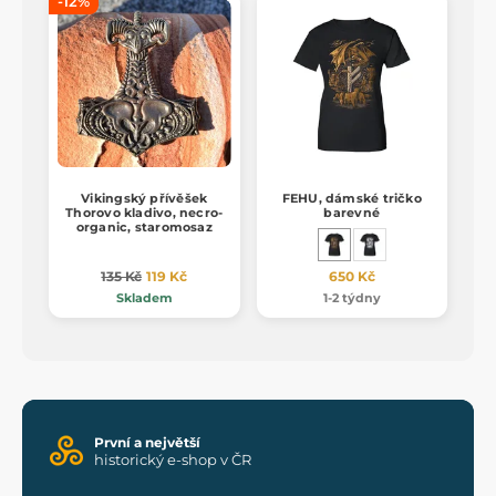
-12%
Vikingský přívěšek
FEHU, dámské tričko
Thorovo kladivo, necro-
barevné
organic, staromosaz
135 Kč
119 Kč
650 Kč
Skladem
1-2 týdny
První a největší
historický e-shop v ČR