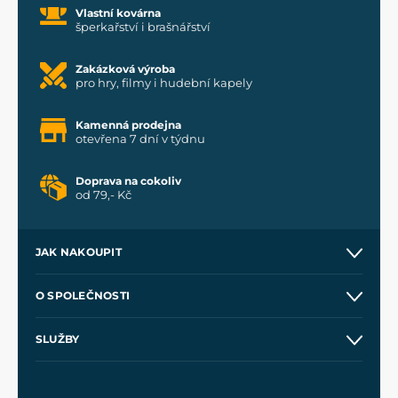
Vlastní kovárna
šperkařství i brašnářství
Zakázková výroba
pro hry, filmy i hudební kapely
Kamenná prodejna
otevřena 7 dní v týdnu
Doprava na cokoliv
od 79,- Kč
JAK NAKOUPIT
Kontakt a prodejny
O SPOLEČNOSTI
Obchodní podmínky
O nás
SLUŽBY
Velkoobchod
Naše dílny
Nákup na splátky
Zakázková výroba
Pro média