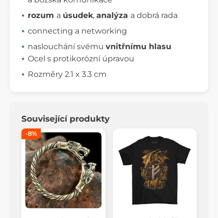
rozum
a
úsudek
,
analýza
a dobrá rada
connecting a networking
naslouchání svému
vnitřnímu hlasu
Ocel s protikorózní úpravou
Rozměry 2.1 x 3.3 cm
Související produkty
-8%