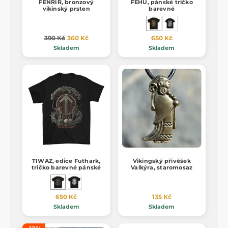
FENRIR, bronzový
FEHU, pánské tričko
vikinský prsten
barevné
390 Kč
360 Kč
650 Kč
Skladem
Skladem
TIWAZ, edice Futhark,
Vikingský přívěšek
tričko barevné pánské
Valkýra, staromosaz
650 Kč
135 Kč
Skladem
Skladem