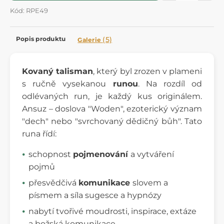
Kód: RPE49
Popis produktu
(5)
Galerie
Kovaný talisman
, který byl zrozen v plameni
s ručně vysekanou
runou
. Na rozdíl od
odlévaných run, je každý kus originálem.
Ansuz – doslova "Woden", ezoterický význam
"dech" nebo "svrchovaný dědičný bůh". Tato
runa řídí:
schopnost
pojmenování
a vytváření
pojmů
přesvědčivá
komunikace
slovem a
písmem a síla sugesce a hypnózy
nabytí tvořivé moudrosti, inspirace, extáze
a božská komunikace