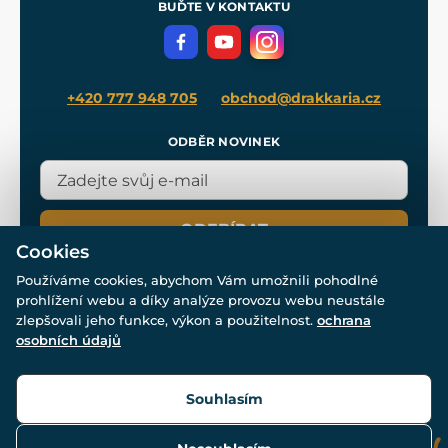
Meče pro Kingdom Come
BUĎTE V KONTAKTU
Volná místa
Filmový merch
Blog
+420 777 948 705
obchod@drakkaria.cz
ODBĚR NOVINEK
ODEBÍRAT
Cookies
Používáme cookies, abychom Vám umožnili pohodlné
prohlížení webu a díky analýze provozu webu neustále
zlepšovali jeho funkce, výkon a použitelnost.
ochrana
osobních údajů
© Všechna práva vyhrazena. www.drakkaria.cz 2007-2026.
Powered by
Simplia.cz
, protected by reCAPTCHA.
Souhlasím