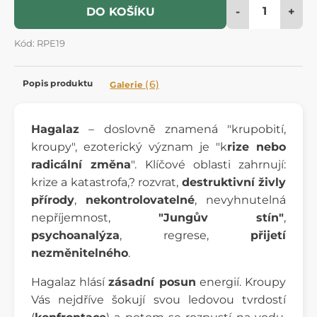
-
+
DO KOŠÍKU
Kód: RPE19
Popis produktu
(6)
Galerie
Hagalaz
– doslovně znamená "krupobití,
kroupy", ezoterický význam je "k
rize nebo
radicální změna
". Klíčové oblasti zahrnují:
krize a katastrofa,? rozvrat,
destruktivní živly
přírody
,
nekontrolovatelné
, nevyhnutelná
nepříjemnost,
"Jungův stín"
,
psychoanalýza
, regrese,
přijetí
nezměnitelného
.
Hagalaz hlásí
zásadní posun
energií. Kroupy
Vás nejdříve šokují svou ledovou tvrdostí