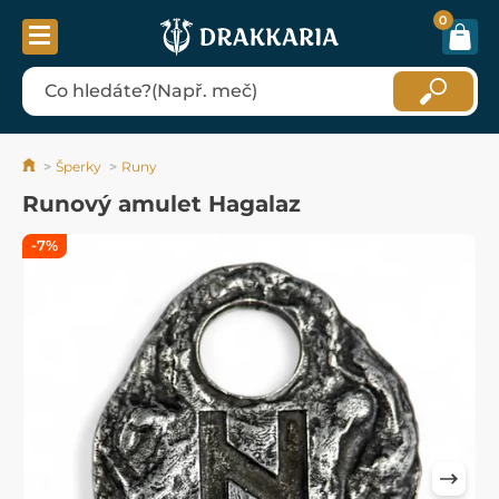
0
Šperky
Runy
Runový amulet Hagalaz
-7%