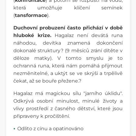
(
konfrontace
) a potom se rozpustí na vodu,
která umožňuje klíčení semínek
(
tansformace
).
Duchovní probuzení často přichází v době
hluboké krize.
Hagalaz není devátá runa
náhodou, devítka znamená dokončení
dokonalé struktury? (9 měsíců zrání dítěte v
děloze matky). V tomto smyslu je to
ochranná runa, která nám pomáhá přijmout
nezměnitelné, a uktýt se ve skrýši a trpělivě
čekat, až se bouře přežene.?
Hagalaz má magickou sílu "jarního úklidu".
Odkrývá osobní minulost, minulé životy a
vlivy prostředí z časného dětství, které jsou
připraveny k pročištění.
Odlito z cínu a opatinováno