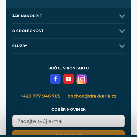
JAK NAKOUPIT
Kontakt a prodejny
O SPOLEČNOSTI
Obchodní podmínky
O nás
SLUŽBY
Velkoobchod
Naše dílny
Nákup na splátky
Zakázková výroba
Pro média
Meče pro Kingdom Come
BUĎTE V KONTAKTU
Volná místa
Filmový merch
Blog
+420 777 948 705
obchod@drakkaria.cz
ODBĚR NOVINEK
ODEBÍRAT