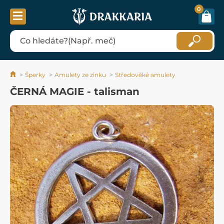
0
Šperky
Amulety ze zinku
Středověké amulety
ČERNÁ MAGIE - talisman