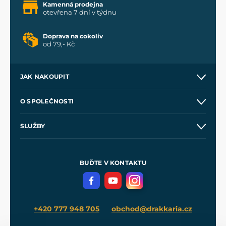
Kamenná prodejna
otevřena 7 dní v týdnu
Doprava na cokoliv
od 79,- Kč
JAK NAKOUPIT
Kontakt a prodejny
O SPOLEČNOSTI
Obchodní podmínky
O nás
SLUŽBY
Velkoobchod
Naše dílny
Nákup na splátky
Zakázková výroba
Pro média
Meče pro Kingdom Come
BUĎTE V KONTAKTU
Volná místa
Filmový merch
Blog
+420 777 948 705
obchod@drakkaria.cz