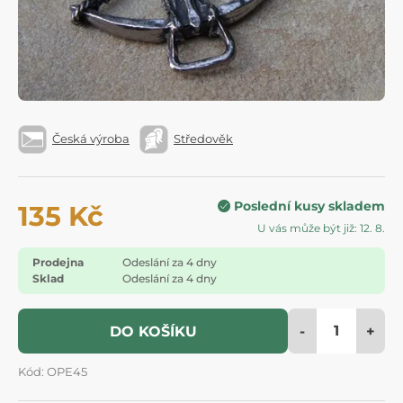
Česká výroba
Středověk
Poslední kusy skladem
135 Kč
U vás může být již: 12. 8.
Prodejna
Odeslání za 4 dny
Sklad
Odeslání za 4 dny
-
+
DO KOŠÍKU
Kód: OPE45