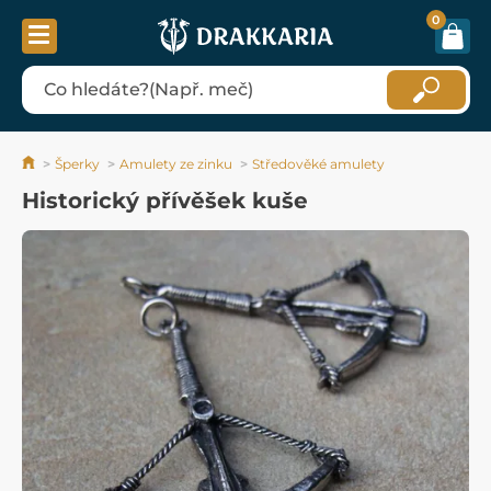
0
Šperky
Amulety ze zinku
Středověké amulety
Historický přívěšek kuše