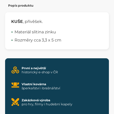
Popis produktu
KUŠE
, přívěšek.
Materiál slitina zinku
Rozměry cca 3,3 x 5 cm
První a největší
historický e-shop v ČR
Vlastní kovárna
šperkařství i brašnářství
Zakázková výroba
pro hry, filmy i hudební kapely