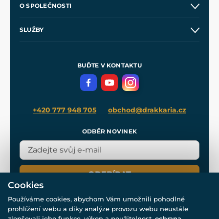
O SPOLEČNOSTI
Obchodní podmínky
O nás
SLUŽBY
Velkoobchod
Naše dílny
Nákup na splátky
Zakázková výroba
Pro média
Meče pro Kingdom Come
BUĎTE V KONTAKTU
Volná místa
Filmový merch
Blog
+420 777 948 705
obchod@drakkaria.cz
ODBĚR NOVINEK
ODEBÍRAT
Cookies
Používáme cookies, abychom Vám umožnili pohodlné
prohlížení webu a díky analýze provozu webu neustále
zlepšovali jeho funkce, výkon a použitelnost.
ochrana