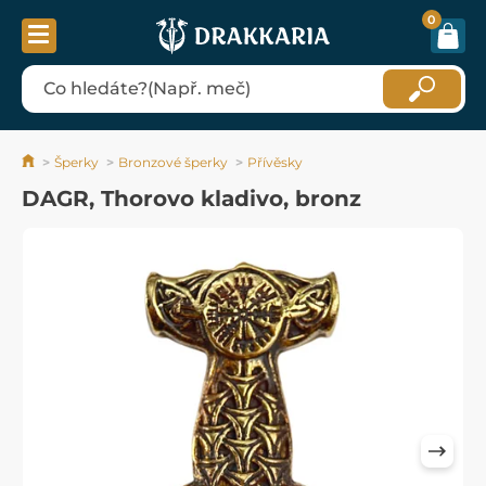
0
Šperky
Bronzové šperky
Přívěsky
DAGR, Thorovo kladivo, bronz