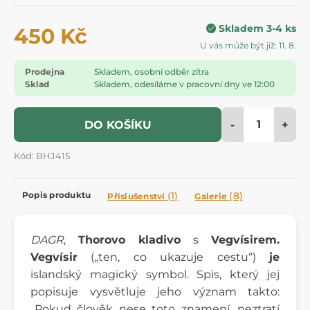
Skladem 3-4 ks
450 Kč
U vás může být již: 11. 8.
Prodejna
Skladem, osobní odběr zítra
Sklad
Skladem, odesíláme v pracovní dny ve 12:00
-
+
DO KOŠÍKU
Kód: BHJ415
Popis produktu
(1)
(8)
Příslušenství
Galerie
DAGR
,
Thorovo kladivo
s
Vegvísirem.
Vegvísir
(„ten, co ukazuje cestu“)
je
islandský magick
ý symbol. Spis, který jej
popisuje vysvětluje jeho význam takto:
„Pokud člověk nese toto znamení, neztratí