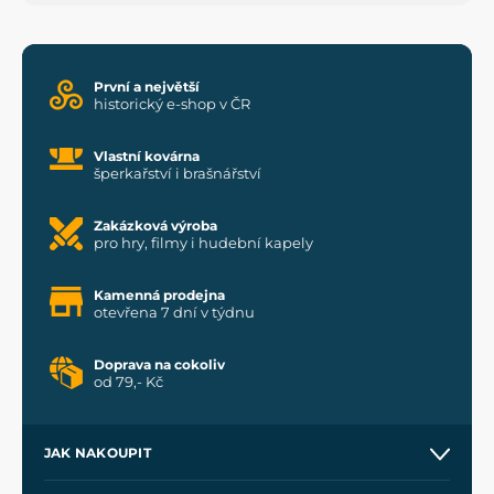
První a největší
historický e-shop v ČR
Vlastní kovárna
šperkařství i brašnářství
Zakázková výroba
pro hry, filmy i hudební kapely
Kamenná prodejna
otevřena 7 dní v týdnu
Doprava na cokoliv
od 79,- Kč
JAK NAKOUPIT
Kontakt a prodejny