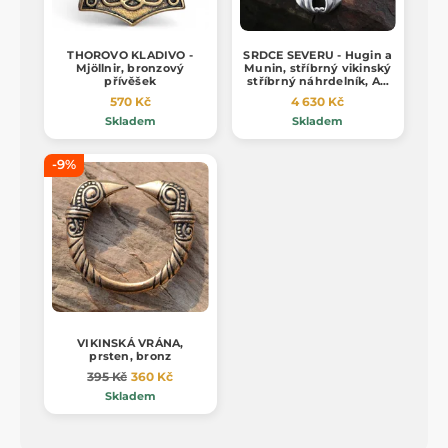
THOROVO KLADIVO -
SRDCE SEVERU - Hugin a
Mjöllnir, bronzový
Munin, stříbrný vikinský
přívěšek
stříbrný náhrdelník, Ag
925, 24g
570 Kč
4 630 Kč
Skladem
Skladem
-9%
VIKINSKÁ VRÁNA,
prsten, bronz
395 Kč
360 Kč
Skladem