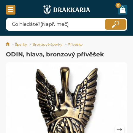
0
Šperky
Bronzové šperky
Přívěsky
ODIN, hlava, bronzový přívěšek