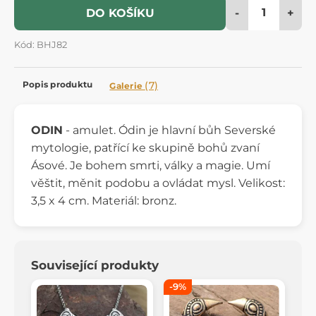
-
+
DO KOŠÍKU
Kód: BHJ82
Popis produktu
(7)
Galerie
ODIN
- amulet. Ódin je hlavní bůh Severské
mytologie, patřící ke skupině bohů zvaní
Ásové. Je bohem smrti, války a magie. Umí
věštit, měnit podobu a ovládat mysl. Velikost:
3,5 x 4 cm. Materiál: bronz.
Související produkty
-9%