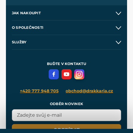
JAK NAKOUPIT
Kontakt a prodejny
O SPOLEČNOSTI
Obchodní podmínky
O nás
SLUŽBY
Velkoobchod
Naše dílny
Nákup na splátky
Zakázková výroba
Pro média
Meče pro Kingdom Come
BUĎTE V KONTAKTU
Volná místa
Filmový merch
Blog
+420 777 948 705
obchod@drakkaria.cz
ODBĚR NOVINEK
ODEBÍRAT