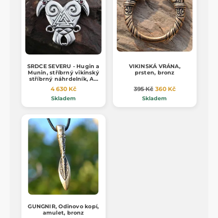
SRDCE SEVERU - Hugin a
VIKINSKÁ VRÁNA,
Munin, stříbrný vikinský
prsten, bronz
stříbrný náhrdelník, Ag
925, 24g
4 630 Kč
395 Kč
360 Kč
Skladem
Skladem
GUNGNIR, Odinovo kopí,
amulet, bronz