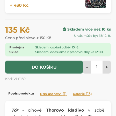
+ 430 Kč
135 Kč
Skladem více než 10 ks
U vás může být již: 12. 8.
Cena před slevou:
150 Kč
Prodejna
Skladem, osobní odběr 10. 8.
Sklad
Skladem, odesíláme v pracovní dny ve 12:00
-
+
DO KOŠÍKU
Kód: VPE139
Popis produktu
(1)
(13)
Příslušenství
Galerie
Tór
- cínové
Thorovo kladivo
v sobě