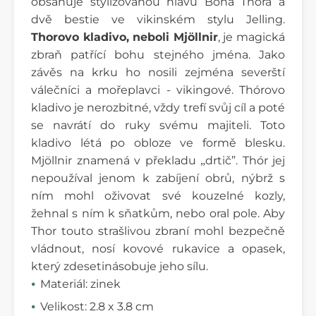
obsahuje stylizovanou hlavu Boha Thora a
dvě bestie ve vikinském stylu Jelling.
Thorovo kladivo, neboli Mjöllnir
, je magická
zbraň patřící bohu stejného jména.
Jako
závěs na krku ho nosili zejména severští
válečníci a mořeplavci - vikingové. Thórovo
kladivo je nerozbitné, vždy trefí svůj cíl a poté
se navrátí do ruky svému majiteli. Toto
kladivo létá po obloze ve formě blesku.
Mjöllnir znamená v překladu
drtič”.
Thór jej
„
nepoužíval jenom k zabíjení obrů, nýbrž s
ním mohl oživovat své kouzelné kozly,
žehnal s ním k sňatkům, nebo oral pole. Aby
Thor touto strašlivou zbraní mohl bezpečně
vládnout,
nos
í
kovové rukavice a opasek,
který zdesetinásobuje jeho sílu.
Materiál: zinek
Velikost: 2.8 x 3.8 cm