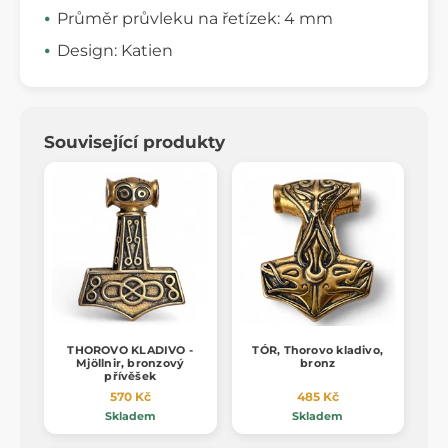
Průměr průvleku na řetízek: 4 mm
Design: Katien
Související produkty
THOROVO KLADIVO -
TÓR, Thorovo kladivo,
Mjöllnir, bronzový
bronz
přívěšek
570 Kč
485 Kč
Skladem
Skladem