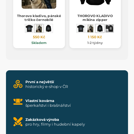
Thorovo kladivo, pánské
THOROVO KLADIVO
tričko černobílé
mikina zipper
550 Kč
1 150 Kč
Skladem
1-2 týdny
První a největší
historický e-shop v ČR
Vlastní kovárna
šperkařství i brašnářství
Zakázková výroba
pro hry, filmy i hudební kapely