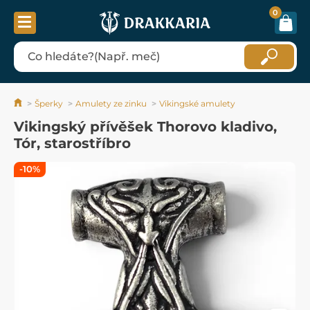
0
Šperky
Amulety ze zinku
Vikingské amulety
Vikingský přívěšek Thorovo kladivo,
Tór, starostříbro
-10%