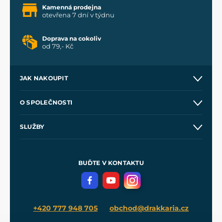
Kamenná prodejna
otevřena 7 dní v týdnu
Doprava na cokoliv
od 79,- Kč
JAK NAKOUPIT
Kontakt a prodejny
O SPOLEČNOSTI
Obchodní podmínky
O nás
SLUŽBY
Velkoobchod
Naše dílny
Nákup na splátky
Zakázková výroba
Pro média
Meče pro Kingdom Come
BUĎTE V KONTAKTU
Volná místa
Filmový merch
Blog
+420 777 948 705
obchod@drakkaria.cz