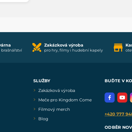
várna
Zakázková výroba
Ka
i brašnářství
pro hry, filmy i hudební kapely
ote
SLUŽBY
BUĎTE V K
Zakázková výroba
Meče pro Kingdom Come
Filmový merch
+420 777 94
Blog
ODBĚR NOV