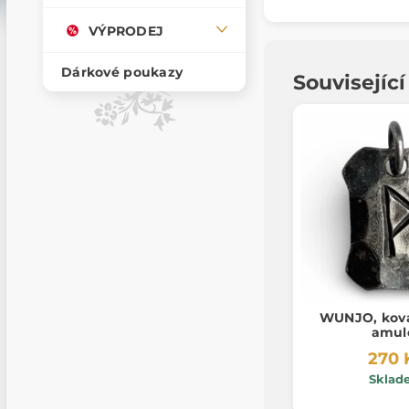
VÝPRODEJ
Dárkové poukazy
Souvisejíc
WUNJO, kova
amul
270 
Sklad