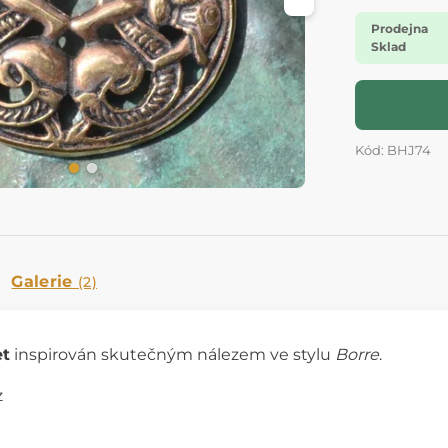
Prodejna
Sklad
Kód: BHJ74
Galerie
(2)
et
inspirován skutečným nálezem ve stylu
Borre
.
z