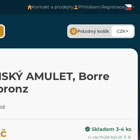
|
Kontakt a prodejny
Přihlášení
Registrace
0
Prázdný košík
CZK
NSKÝ AMULET, Borre
 bronz
ové
Skladem 3-4 ks
Kč
U vás může být již: 11. 8.