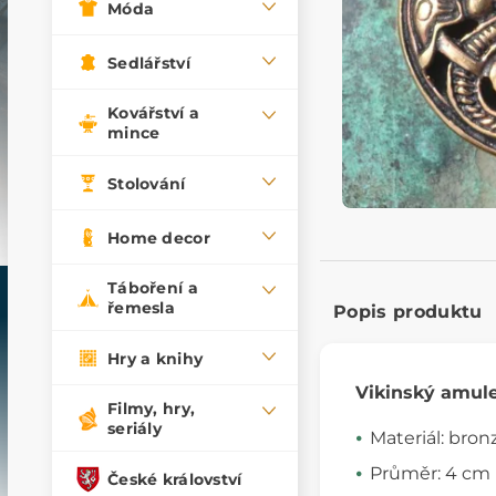
Móda
Sedlářství
Kovářství a
mince
Stolování
Home decor
Táboření a
řemesla
Popis produktu
Hry a knihy
Vikinský amul
Filmy, hry,
seriály
Materiál: bron
Průměr: 4 cm
České království