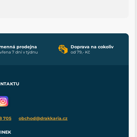
menná prodejna
Doprava na cokoliv
vřena 7 dní v týdnu
od 79,- Kč
ONTAKTU
8 705
obchod@drakkaria.cz
INEK