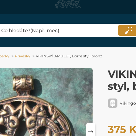
perky
Přívěsky
VIKINSKÝ AMULET, Borre styl, bronz
VIKI
styl,
Viking
375 