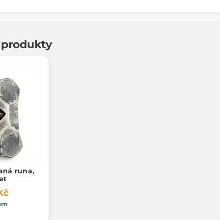
í produkty
ná runa,
et
Kč
em