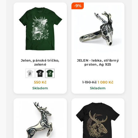
-9%
Jelen, pánské tričko,
JELEN - lebka, stříbrný
zelené
prsten, Ag 925
550 Kč
1 190 Kč
1 080 Kč
Skladem
Skladem