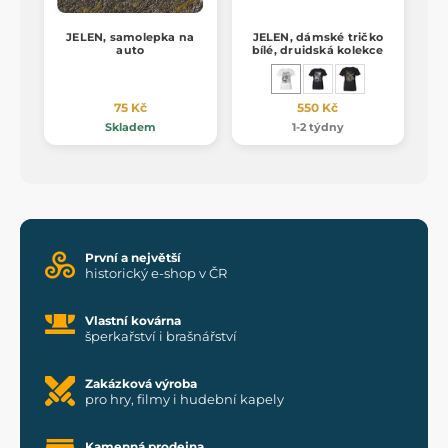
JELEN, samolepka na
JELEN, dámské tričko
auto
bílé, druidská kolekce
75 Kč
550 Kč
Skladem
1-2 týdny
První a největší
historický e-shop v ČR
Vlastní kovárna
šperkařství i brašnářství
Zakázková výroba
pro hry, filmy i hudební kapely
Kamenná prodejna