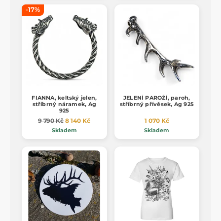
-17%
FIANNA, keltský jelen,
JELENÍ PAROŽÍ, paroh,
stříbrný náramek, Ag
stříbrný přívěsek, Ag 925
925
9 790 Kč
8 140 Kč
1 070 Kč
Skladem
Skladem