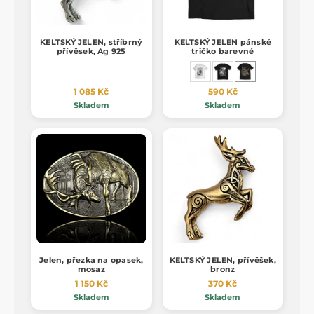
KELTSKÝ JELEN, stříbrný
KELTSKÝ JELEN pánské
přívěsek, Ag 925
tričko barevné
1 085 Kč
590 Kč
Skladem
Skladem
Jelen, přezka na opasek,
KELTSKÝ JELEN, přívěšek,
mosaz
bronz
1 150 Kč
370 Kč
Skladem
Skladem