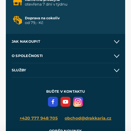
otevřena 7 dní v týdnu
Doprava na cokoliv
od 79,- Kč
JAK NAKOUPIT
Kontakt a prodejny
O SPOLEČNOSTI
Obchodní podmínky
O nás
SLUŽBY
Velkoobchod
Naše dílny
Nákup na splátky
Zakázková výroba
Pro média
Meče pro Kingdom Come
BUĎTE V KONTAKTU
Volná místa
Filmový merch
Blog
+420 777 948 705
obchod@drakkaria.cz
ODBĚR NOVINEK