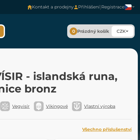
|
Kontakt a prodejny
Přihlášení
Registrace
0
Prázdný košík
CZK
SIR - islandská runa,
nice bronz
Vegvisír
Vikingové
Vlastní výroba
Všechno příslušenství