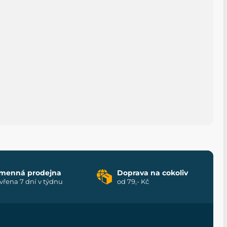
menná prodejna
Doprava na cokoliv
vřena 7 dní v týdnu
od 79,- Kč