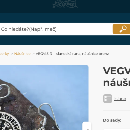
perky
Náušnice
VEGVÍSIR - islandská runa, náušnice bronz
VEGVÍ
náuš
Island
Do sady: