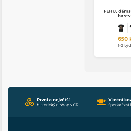
FEHU, dámsk
barev
650 
1-2 tý
První a největší
Vlastní ko
historický e-shop v ČR
šperkařství 