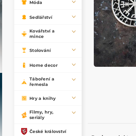
Móda
Sedlářství
Kovářství a
mince
Stolování
Home decor
Táboření a
řemesla
Hry a knihy
Filmy, hry,
seriály
České království