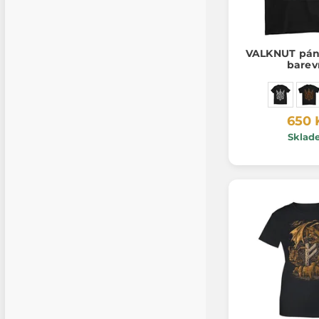
VALKNUT páns
barev
650 
Sklad