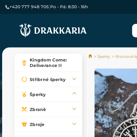
|
+420 777 948 705
Po - Pá: 8:30 - 16h
Šperky
Bronzové š
Kingdom Come:
Deliverance II
Stříbrné šperky
Šperky
Zbraně
Zbroje