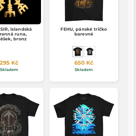
SIR, islandská
FEHU, pánské tričko
ranná runa,
barevné
věšek, bronz
295 Kč
650 Kč
Skladem
Skladem