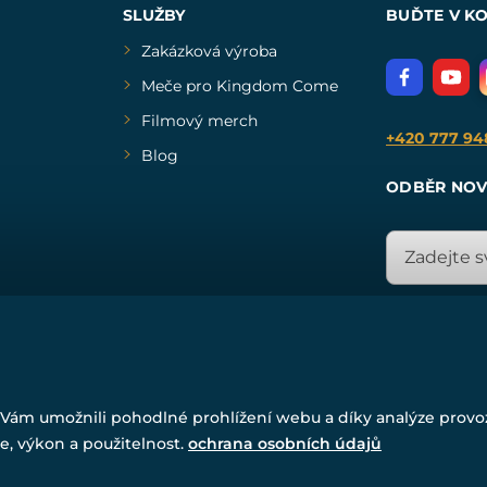
SLUŽBY
BUĎTE V K
Zakázková výroba
Meče pro Kingdom Come
Filmový merch
+420 777 94
Blog
ODBĚR NOV
© Všechna práva vyhrazena. www.drakkaria.cz 2007-2026.
Vám umožnili pohodlné prohlížení webu a díky analýze prov
Powered by
Simplia.cz
, protected by reCAPTCHA.
e, výkon a použitelnost.
ochrana osobních údajů