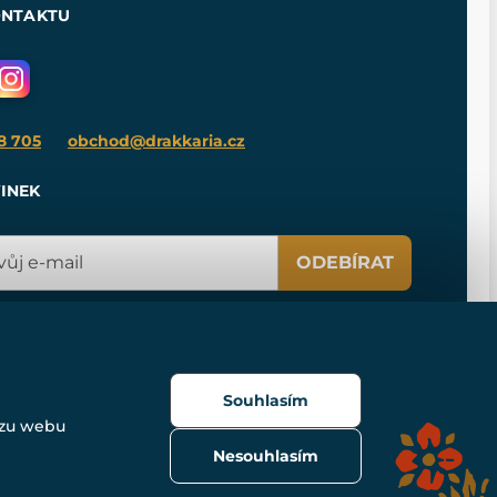
ONTAKTU
8 705
obchod@drakkaria.cz
INEK
ODEBÍRAT
Souhlasím
ozu webu
Nesouhlasím