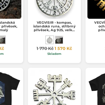
islandská
VEGVISIR - kompas,
VEGVÍ
ý přívěsek,
islandská runa, stříbrný
och
 malý
přívěsek, Ag 925, velký,
pří
10g
Kč
1 770 Kč
1 570 Kč
em
Skladem