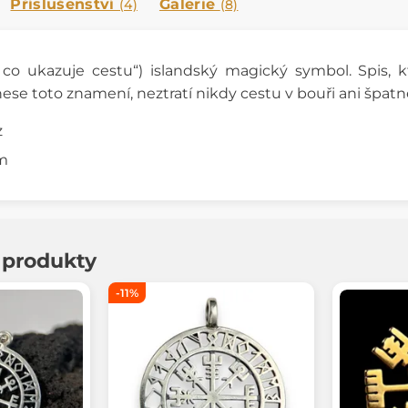
Příslušenství
Galerie
(4)
(8)
, co ukazuje cestu“)
islandský magick
ý symbol. Spis, k
ese toto znamení, neztratí nikdy cestu v bouři ani špatn
z
cm
í produkty
-11%