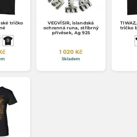
ké tričko
VEGVÍSIR, islandská
TIWAZ,
né
ochranná runa, stříbrný
tričko
přívěsek, Ag 925
Kč
1 020 Kč
em
Skladem