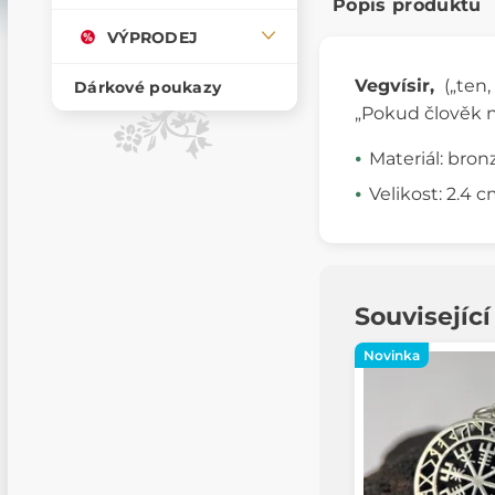
Popis produktu
VÝPRODEJ
Vegvísir,
(„ten
Dárkové poukazy
„Pokud člověk n
Materiál: bron
Velikost: 2.4 
Souvisejíc
Novinka