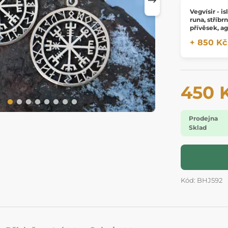
Vegvísir - i
runa, stříbr
přívěsek, ag
malý
+ 850 Kč
450 
Prodejna
Sklad
Kód: BHJ592