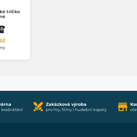
é tričko
né
Kč
dny
várna
Zakázková výroba
Ka
i brašnářství
pro hry, filmy i hudební kapely
ote