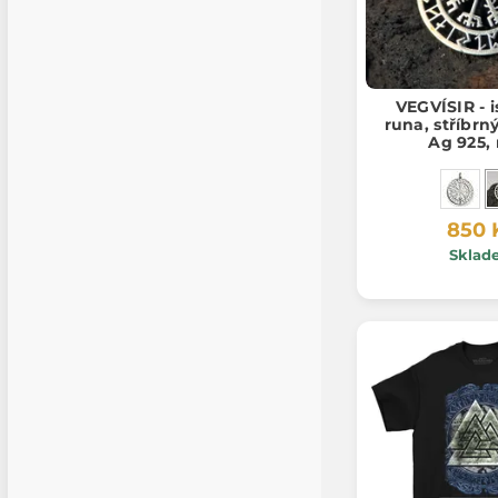
VEGVÍSIR - 
runa, stříbrn
Ag 925,
850 
Sklad