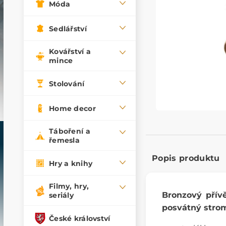
Móda
Sedlářství
Kovářství a
mince
Stolování
Home decor
Táboření a
řemesla
Popis produktu
Hry a knihy
Filmy, hry,
Bronzový přívě
seriály
posvátný stro
České království