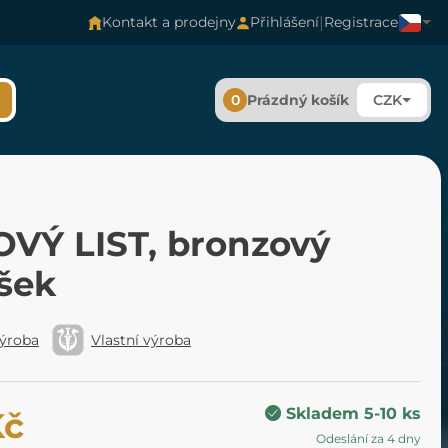
|
Kontakt a prodejny
Přihlášení
Registrace
0
Prázdný košík
CZK
VÝ LIST, bronzový
ěšek
výroba
Vlastní výroba
Skladem 5-10 ks
Kč
Odeslání za 4 dny