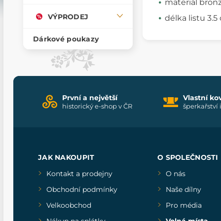
materiál bron
VÝPRODEJ
délka listu 3.
Dárkové poukazy
První a největší
Vlastní ko
historický e-shop v ČR
šperkařství 
JAK NAKOUPIT
O SPOLEČNOSTI
Kontakt a prodejny
O nás
Obchodní podmínky
Naše dílny
Velkoobchod
Pro média