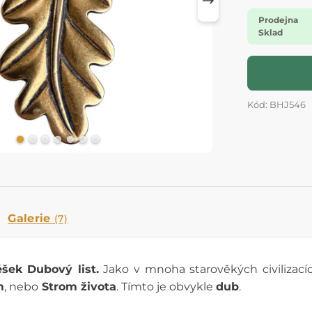
Prodejna
Sklad
Kód: BHJ546
Galerie
(7)
šek Dubový list.
Jako v mnoha starověkých civilizacíc
m
, nebo
Strom života
. Tímto je obvykle
dub
.