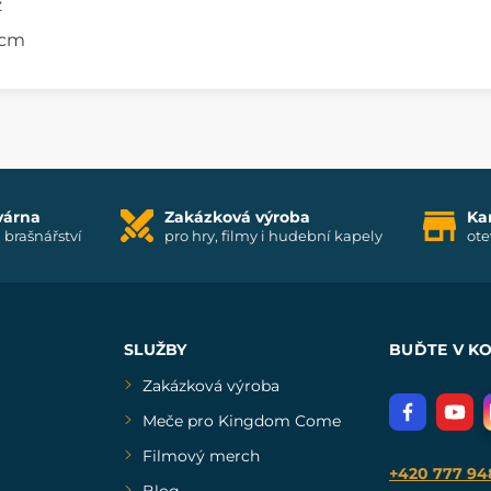
z
5 cm
várna
Zakázková výroba
Ka
i brašnářství
pro hry, filmy i hudební kapely
ote
SLUŽBY
BUĎTE V K
Zakázková výroba
Meče pro Kingdom Come
Filmový merch
+420 777 94