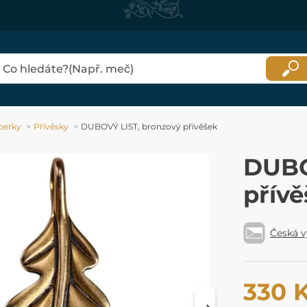
perky
Přívěsky
DUBOVÝ LIST, bronzový přívěšek
DUBO
přív
Česká 
330 