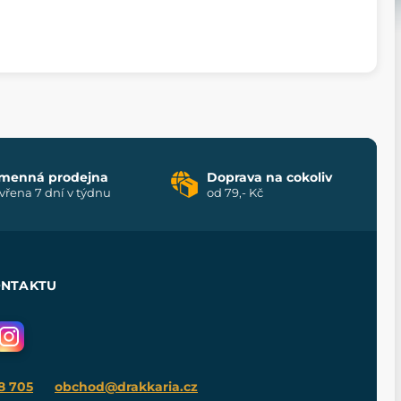
menná prodejna
Doprava na cokoliv
vřena 7 dní v týdnu
od 79,- Kč
ONTAKTU
8 705
obchod@drakkaria.cz