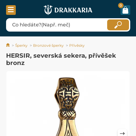
0
Šperky
Bronzové šperky
Přívěsky
HERSIR, severská sekera, přívěšek
bronz