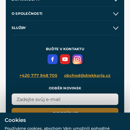
Kontakt a prodejny
O SPOLEČNOSTI
Obchodní podmínky
O nás
SLUŽBY
Velkoobchod
Naše dílny
Nákup na splátky
Zakázková výroba
Pro média
Meče pro Kingdom Come
BUĎTE V KONTAKTU
Volná místa
Filmový merch
Blog
+420 777 948 705
obchod@drakkaria.cz
ODBĚR NOVINEK
ODEBÍRAT
Cookies
Používáme cookies, abychom Vám umožnili pohodlné