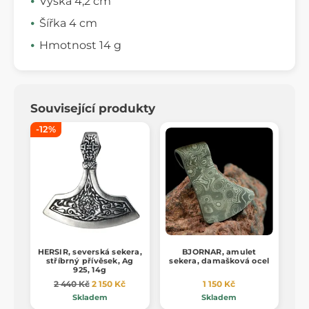
Výška 4,2 cm
Šířka 4 cm
Hmotnost 14 g
Související produkty
-12%
HERSIR, severská sekera,
BJORNAR, amulet
stříbrný přívěsek, Ag
sekera, damašková ocel
925, 14g
2 440 Kč
2 150 Kč
1 150 Kč
Skladem
Skladem