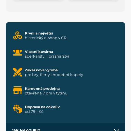
První a největší
historický e-shop v ČR
Vlastní kovárna
šperkařství i brašnářství
Zakázková výroba
pro hry, filmy i hudební kapely
Kamenná prodejna
otevřena 7 dní v týdnu
Doprava na cokoliv
od 79,- Kč
JAK NAKOUPIT