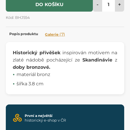
-
+
DO KOŠÍKU
Kód: BHJ554
Popis produktu
(7)
Galerie
Historický přívěšek
inspirován motivem na
zlaté nádobě pocházející ze
Skandinávie
z
doby bronzové.
materiál bronz
šířka 3.8 cm
První a největší
historický e-shop v ČR