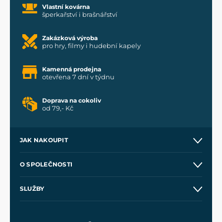
Vlastní kovárna
šperkařství i brašnářství
Zakázková výroba
pro hry, filmy i hudební kapely
Kamenná prodejna
otevřena 7 dní v týdnu
Doprava na cokoliv
od 79,- Kč
JAK NAKOUPIT
Kontakt a prodejny
O SPOLEČNOSTI
Obchodní podmínky
O nás
SLUŽBY
Velkoobchod
Naše dílny
Nákup na splátky
Zakázková výroba
Pro média