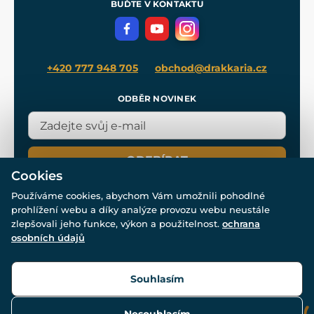
Meče pro Kingdom Come
BUĎTE V KONTAKTU
Volná místa
Filmový merch
Blog
+420 777 948 705
obchod@drakkaria.cz
ODBĚR NOVINEK
ODEBÍRAT
Cookies
Používáme cookies, abychom Vám umožnili pohodlné
prohlížení webu a díky analýze provozu webu neustále
zlepšovali jeho funkce, výkon a použitelnost.
ochrana
osobních údajů
© Všechna práva vyhrazena. www.drakkaria.cz 2007-2026.
Powered by
Simplia.cz
, protected by reCAPTCHA.
Souhlasím