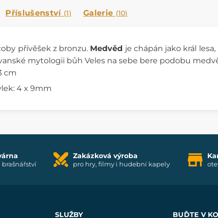
Příslušenství
Galerie
(1)
(10)
oby přívěšek z bronzu.
Medvěd
je chápán jako král lesa,
ovanské mytologii bůh Veles na sebe bere podobu medvě
 3 cm
vlek: 4 x 9mm
várna
Zakázková výroba
Ka
i brašnářství
pro hry, filmy i hudební kapely
ote
SLUŽBY
BUĎTE V K