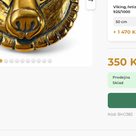
Viking, řetíze
925/1000
+ 1 470 K
350 
Prodejna
Sklad
Kód: BHJ382