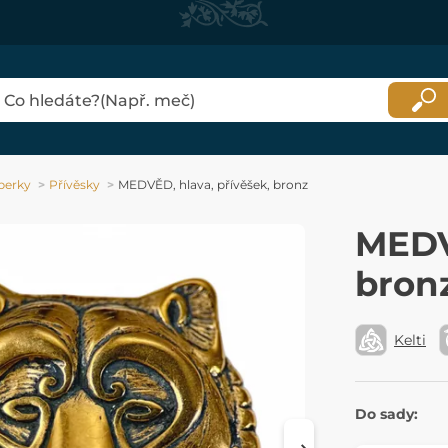
perky
Přívěsky
MEDVĚD, hlava, přívěšek, bronz
MEDV
bron
Kelti
Do sady: