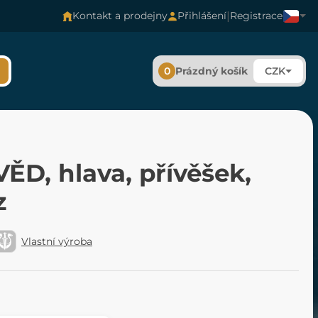
|
Kontakt a prodejny
Přihlášení
Registrace
0
Prázdný košík
CZK
ĚD, hlava, přívěšek,
z
Vlastní výroba