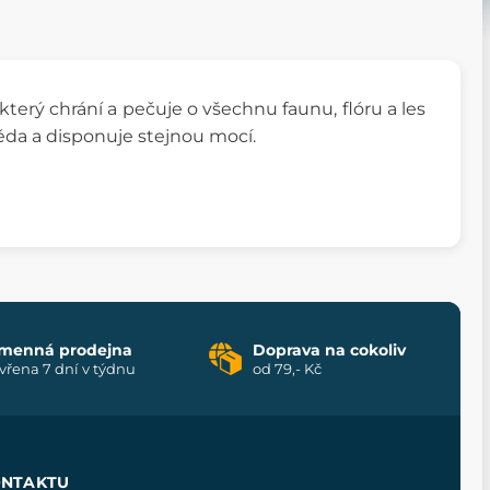
 který chrání a pečuje o všechnu faunu, flóru a les
da a disponuje stejnou mocí.
menná prodejna
Doprava na cokoliv
vřena 7 dní v týdnu
od 79,- Kč
ONTAKTU