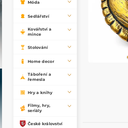
Móda
Sedlářství
Kovářství a
mince
Stolování
Home decor
Táboření a
řemesla
Hry a knihy
Filmy, hry,
seriály
České království