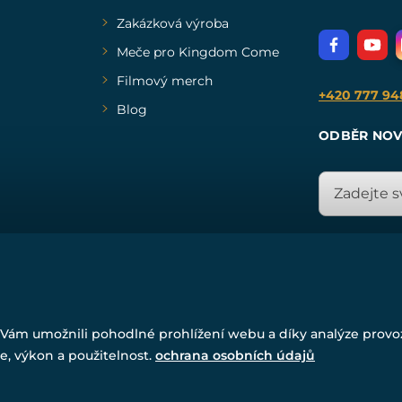
Zakázková výroba
Meče pro Kingdom Come
Filmový merch
+420 777 94
Blog
ODBĚR NOV
© Všechna práva vyhrazena. www.drakkaria.cz 2007-2026.
Powered by
Simplia.cz
, protected by reCAPTCHA.
Vám umožnili pohodlné prohlížení webu a díky analýze prov
e, výkon a použitelnost.
ochrana osobních údajů