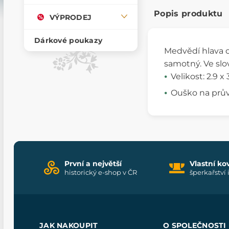
Popis produktu
VÝPRODEJ
Dárkové poukazy
Medvědí hlava c
samotný. Ve sl
Velikost: 2.9 x
Ouško na prů
První a největší
Vlastní ko
historický e-shop v ČR
šperkařství 
JAK NAKOUPIT
O SPOLEČNOSTI