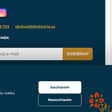
8 705
obchod@drakkaria.cz
INEK
ODEBÍRAT
Souhlasím
ozu webu
Nesouhlasím