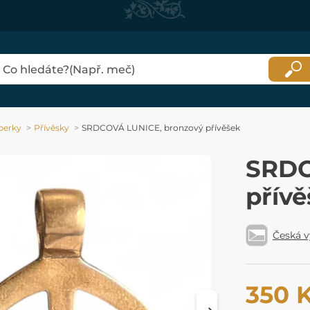
perky
Přívěsky
SRDCOVÁ LUNICE, bronzový přívěšek
SRDC
přív
Česká 
350 