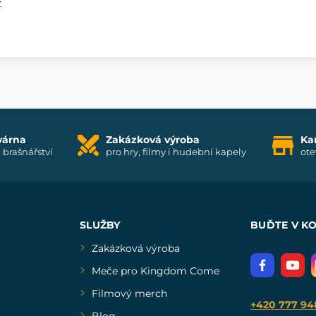
z
várna
Zakázková výroba
Ka
i brašnářství
pro hry, filmy i hudební kapely
ote
SLUŽBY
BUĎTE V K
Zakázková výroba
Meče pro Kingdom Come
Filmový merch
+420 777 94