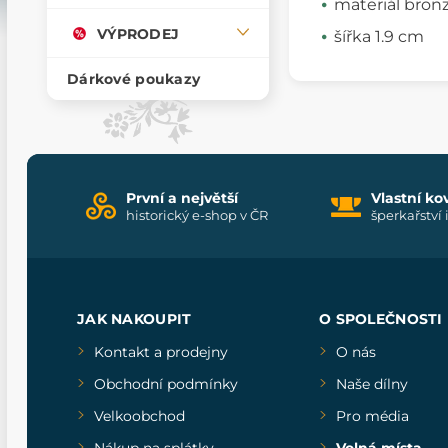
materiál bron
VÝPRODEJ
šířka 1.9 cm
Dárkové poukazy
První a největší
Vlastní ko
historický e-shop v ČR
šperkařství 
JAK NAKOUPIT
O SPOLEČNOSTI
Kontakt a prodejny
O nás
Obchodní podmínky
Naše dílny
Velkoobchod
Pro média