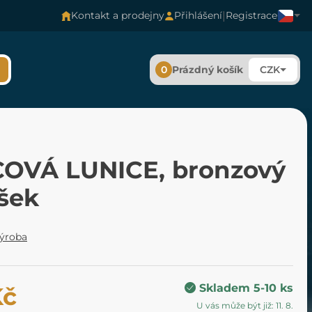
|
Kontakt a prodejny
Přihlášení
Registrace
0
Prázdný košík
CZK
OVÁ LUNICE, bronzový
ěšek
výroba
Skladem 5-10 ks
Kč
U vás může být již: 11. 8.