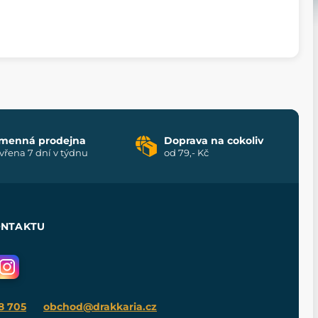
menná prodejna
Doprava na cokoliv
vřena 7 dní v týdnu
od 79,- Kč
ONTAKTU
8 705
obchod@drakkaria.cz