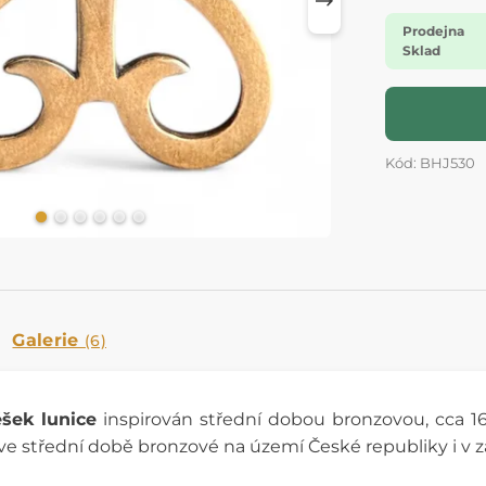
Prodejna
Sklad
Kód: BHJ530
Galerie
(6)
ěšek lunice
inspirován střední dobou bronzovou, cca 16
 ve střední době bronzové na území České republiky i v za