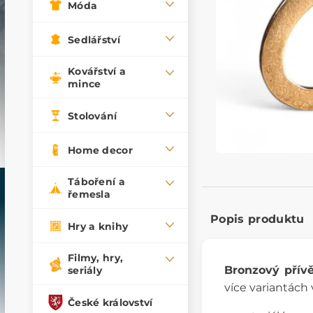
Móda
Sedlářství
Kovářství a
mince
Stolování
Home decor
Táboření a
řemesla
Popis produktu
Hry a knihy
Filmy, hry,
Bronzový přív
seriály
více variantách
České království