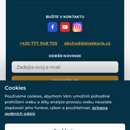
Naše dílny
Nákup na splátky
Zakázková výroba
Pro média
Meče pro Kingdom Come
BUĎTE V KONTAKTU
Volná místa
Filmový merch
Blog
+420 777 948 705
obchod@drakkaria.cz
ODBĚR NOVINEK
ODEBÍRAT
Cookies
Používáme cookies, abychom Vám umožnili pohodlné
prohlížení webu a díky analýze provozu webu neustále
zlepšovali jeho funkce, výkon a použitelnost.
ochrana
osobních údajů
© Všechna práva vyhrazena. www.drakkaria.cz 2007-2026.
Powered by
Simplia.cz
, protected by reCAPTCHA.