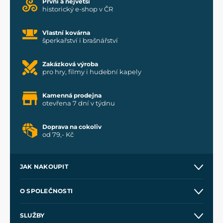
První a největší
historický e-shop v ČR
Vlastní kovárna
šperkařství i brašnářství
Zakázková výroba
pro hry, filmy i hudební kapely
Kamenná prodejna
otevřena 7 dní v týdnu
Doprava na cokoliv
od 79,- Kč
JAK NAKOUPIT
Kontakt a prodejny
O SPOLEČNOSTI
Obchodní podmínky
O nás
SLUŽBY
Velkoobchod