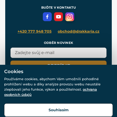
Pro média
Meče pro Kingdom Come
BUĎTE V KONTAKTU
Volná místa
Filmový merch
Blog
+420 777 948 705
obchod@drakkaria.cz
ODBĚR NOVINEK
ODEBÍRAT
Cookies
Používáme cookies, abychom Vám umožnili pohodlné
prohlížení webu a díky analýze provozu webu neustále
zlepšovali jeho funkce, výkon a použitelnost.
ochrana
osobních údajů
© Všechna práva vyhrazena. www.drakkaria.cz 2007-2026.
Powered by
Simplia.cz
, protected by reCAPTCHA.
Souhlasím