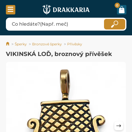
0
Šperky
Bronzové šperky
Přívěsky
VIKINSKÁ LOĎ, broznový přívěšek