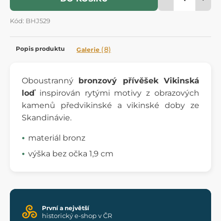
Kód: BHJ529
Popis produktu
(8)
Galerie
Oboustranný
bronzový přívěšek Vikinská
loď
inspirován rytými motivy z obrazových
kamenů předvikinské a vikinské doby ze
Skandinávie.
materiál bronz
výška bez očka 1,9 cm
První a největší
historický e-shop v ČR