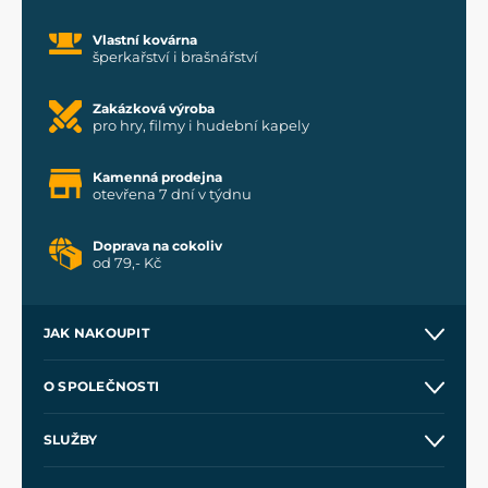
Vlastní kovárna
šperkařství i brašnářství
Zakázková výroba
pro hry, filmy i hudební kapely
Kamenná prodejna
otevřena 7 dní v týdnu
Doprava na cokoliv
od 79,- Kč
JAK NAKOUPIT
Kontakt a prodejny
O SPOLEČNOSTI
Obchodní podmínky
O nás
SLUŽBY
Velkoobchod
Naše dílny
Nákup na splátky
Zakázková výroba