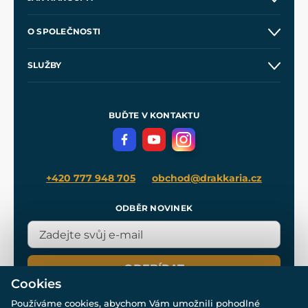
Kontakt a prodejny
O SPOLEČNOSTI
Obchodní podmínky
O nás
SLUŽBY
Velkoobchod
Naše dílny
Nákup na splátky
Zakázková výroba
Pro média
Meče pro Kingdom Come
BUĎTE V KONTAKTU
Volná místa
Filmový merch
Blog
+420 777 948 705
obchod@drakkaria.cz
ODBĚR NOVINEK
ODEBÍRAT
Cookies
Používáme cookies, abychom Vám umožnili pohodlné