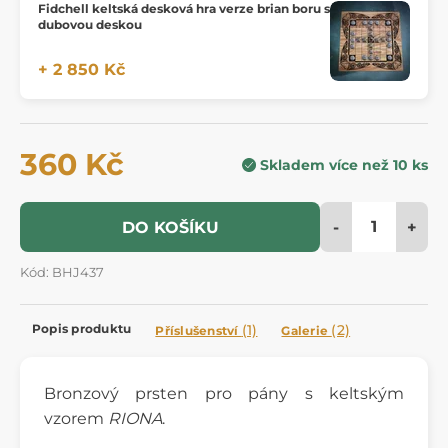
Fidchell keltská desková hra verze brian boru s
dubovou deskou
+ 2 850 Kč
360 Kč
Skladem více než 10 ks
-
+
DO KOŠÍKU
Kód: BHJ437
Popis produktu
(1)
(2)
Příslušenství
Galerie
Bronzový prsten pro pány s keltským
vzorem
RIONA
.