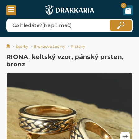
0
Šperky
Bronzové šperky
Prsteny
RIONA, keltský vzor, pánský prsten,
bronz