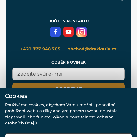
Naše dílny
Nákup na splátky
Zakázková výroba
Pro média
Meče pro Kingdom Come
BUĎTE V KONTAKTU
Volná místa
Filmový merch
Blog
+420 777 948 705
obchod@drakkaria.cz
ODBĚR NOVINEK
ODEBÍRAT
Cookies
Používáme cookies, abychom Vám umožnili pohodlné
prohlížení webu a díky analýze provozu webu neustále
zlepšovali jeho funkce, výkon a použitelnost.
ochrana
osobních údajů
© Všechna práva vyhrazena. www.drakkaria.cz 2007-2026.
Powered by
Simplia.cz
, protected by reCAPTCHA.