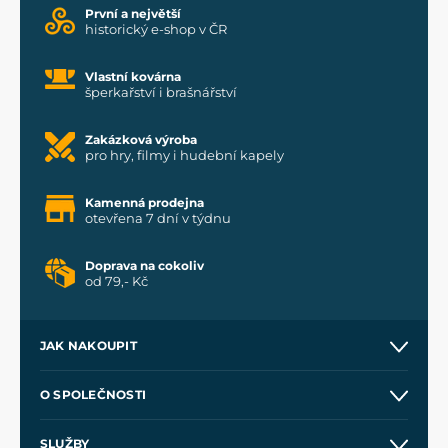
První a největší
historický e-shop v ČR
Vlastní kovárna
šperkařství i brašnářství
Zakázková výroba
pro hry, filmy i hudební kapely
Kamenná prodejna
otevřena 7 dní v týdnu
Doprava na cokoliv
od 79,- Kč
JAK NAKOUPIT
Kontakt a prodejny
O SPOLEČNOSTI
Obchodní podmínky
O nás
SLUŽBY
Velkoobchod