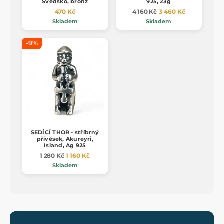
Švédsko, bronz
925, 23g
470 Kč
4 160 Kč
3 460 Kč
Skladem
Skladem
-9%
SEDÍCÍ THOR - stříbrný
přívěsek, Akureyri,
Island, Ag 925
1 280 Kč
1 160 Kč
Skladem