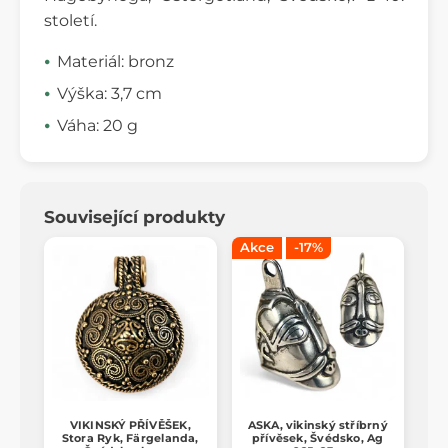
století.
Materiál: bronz
Výška: 3,7 cm
Váha: 20 g
Související produkty
Akce
-17%
VIKINSKÝ PŘÍVĚŠEK,
ASKA, vikinský stříbrný
Stora Ryk, Färgelanda,
přívěsek, Švédsko, Ag