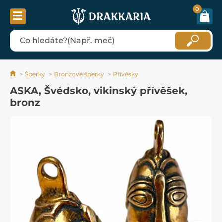
0
Šperky
Bronzové šperky
Přívěsky
ASKA, Švédsko, vikinský přívěšek,
bronz