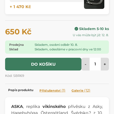
+ 1 470 Kč
Skladem 5-10 ks
650 Kč
U vás může být již: 12. 8.
Prodejna
Skladem, osobní odběr 10. 8.
Sklad
Skladem, odesíláme v pracovní dny ve 12:00
-
+
DO KOŠÍKU
Kód: SBR69
Popis produktu
(1)
(12)
Příslušenství
Galerie
ASKA
, replika
vikinského
přívěsku z Asky,
Hagebyhöga, Östergötland, Švédsko,? z 10.