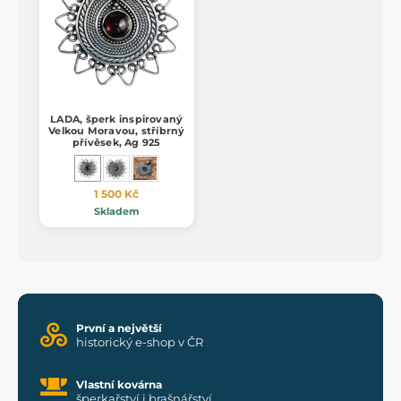
LADA, šperk inspirovaný
Velkou Moravou, stříbrný
přívěsek, Ag 925
1 500 Kč
Skladem
První a největší
historický e-shop v ČR
Vlastní kovárna
šperkařství i brašnářství