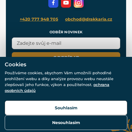
Blog
+420 777 948 705
obchod@drakkaria.cz
ODBĚR NOVINEK
ODEBÍRAT
Cookies
Používáme cookies, abychom Vám umožnili pohodlné
prohlížení webu a díky analýze provozu webu neustále
zlepšovali jeho funkce, výkon a použitelnost.
ochrana
osobních údajů
© Všechna práva vyhrazena. www.drakkaria.cz 2007-2026.
Powered by
Simplia.cz
, protected by reCAPTCHA.
Souhlasím
Nesouhlasím