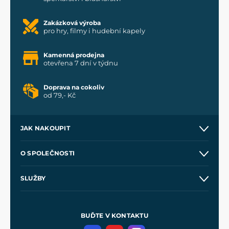
Zakázková výroba
pro hry, filmy i hudební kapely
Kamenná prodejna
otevřena 7 dní v týdnu
Doprava na cokoliv
od 79,- Kč
JAK NAKOUPIT
Kontakt a prodejny
O SPOLEČNOSTI
Obchodní podmínky
O nás
SLUŽBY
Velkoobchod
Naše dílny
Nákup na splátky
Zakázková výroba
Pro média
Meče pro Kingdom Come
BUĎTE V KONTAKTU
Volná místa
Filmový merch