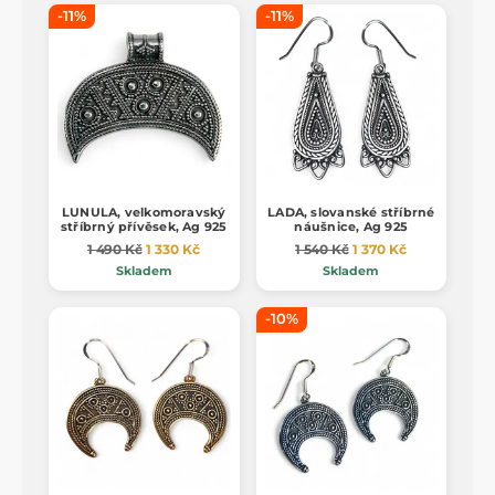
-11%
-11%
LUNULA, velkomoravský
LADA, slovanské stříbrné
stříbrný přívěsek, Ag 925
náušnice, Ag 925
1 490 Kč
1 330 Kč
1 540 Kč
1 370 Kč
Skladem
Skladem
-10%