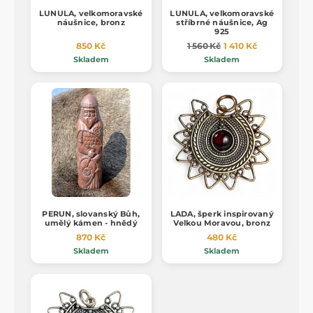
LUNULA, velkomoravské
LUNULA, velkomoravské
náušnice, bronz
stříbrné náušnice, Ag
925
850 Kč
1 560 Kč
1 410 Kč
Skladem
Skladem
PERUN, slovanský Bůh,
LADA, šperk inspirovaný
umělý kámen - hnědý
Velkou Moravou, bronz
870 Kč
480 Kč
Skladem
Skladem