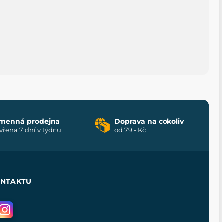
menná prodejna
Doprava na cokoliv
vřena 7 dní v týdnu
od 79,- Kč
ONTAKTU