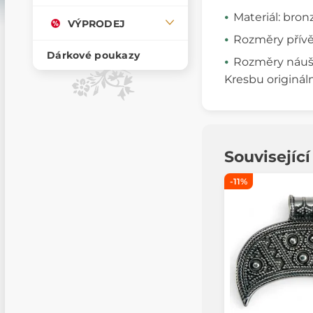
Materiál: bron
VÝPRODEJ
Rozměry přívěš
Dárkové poukazy
Rozměry náušni
Kresbu originál
Souvisejíc
-11%