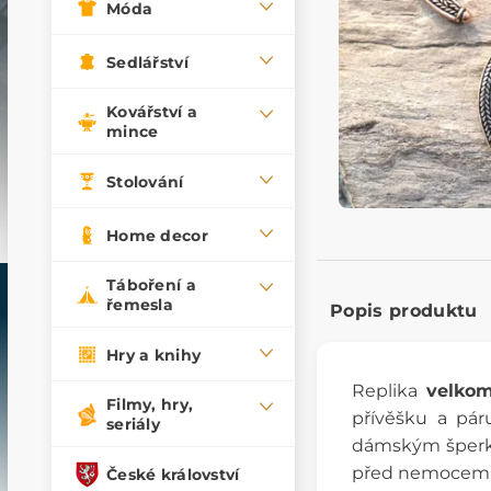
Móda
Sedlářství
Kovářství a
mince
Stolování
Home decor
Táboření a
řemesla
Popis produktu
Hry a knihy
Replika
velko
Filmy, hry,
přívěšku a páru
seriály
dámským šperkov
před nemocemi a
České království