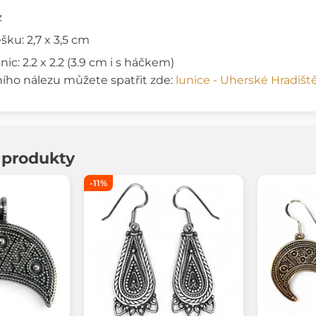
z
ku: 2,7 x 3,5 cm
c: 2.2 x 2.2 (3.9 cm i s háčkem)
ního nálezu můžete spatřit zde:
lunice - Uherské Hradiště
í produkty
-11%