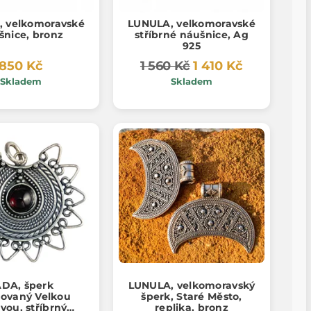
 velkomoravské
LUNULA, velkomoravské
šnice, bronz
stříbrné náušnice, Ag
925
850 Kč
1 560 Kč
1 410 Kč
Skladem
Skladem
ADA, šperk
LUNULA, velkomoravský
rovaný Velkou
šperk, Staré Město,
vou, stříbrný
replika, bronz