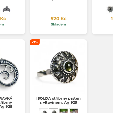
přív
 Kč
520 Kč
em
Skladem
-3%
RAVKÁ
ISOLDA stříbrný prsten
tříbrný
s vltavínem, Ag 925
 Ag 925