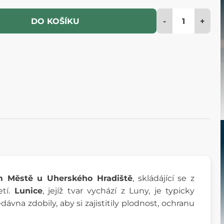
-
+
DO KOŠÍKU
m Městě u Uherského Hradiště
, skládájící se z
etí.
Lunice
, jejíž tvar vychází z Luny, je typicky
a zdobily, aby si zajistitily plodnost, ochranu