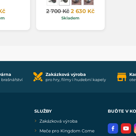
Kč
2 700 Kč
2 630 Kč
em
Skladem
várna
Zakázková výroba
Ka
i brašnářství
pro hry, filmy i hudební kapely
ote
SLUŽBY
BUĎTE V K
Zakázková výroba
Meče pro Kingdom Come