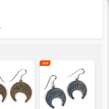
.
-10%