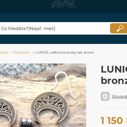
perky
Náušnice
LUNICE, velkomoravský set, bronz
LUNI
bron
Slovan
1 150