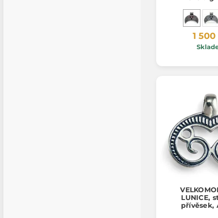
1 500
Sklad
VELKOMO
LUNICE, s
přívěsek,