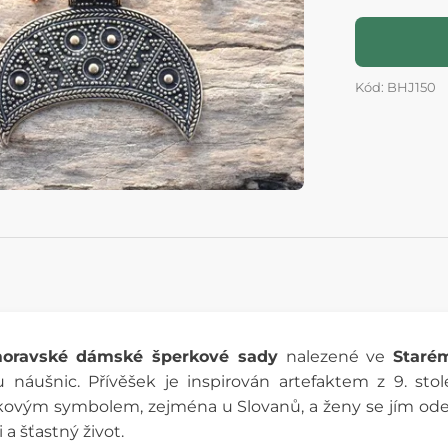
Kód: BHJ150
moravské dámské šperkové sady
nalezené ve
Staré
 náušnic. Přívěšek je inspirován artefaktem z 9. stol
ým symbolem, zejména u Slovanů, a ženy se jím odedávn
 šťastný život.