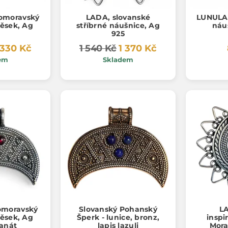
omoravský
LADA, slovanské
LUNULA,
věsek, Ag
stříbrné náušnice, Ag
náu
925
 330 Kč
1 540 Kč
1 370 Kč
em
Skladem
omoravský
Slovanský Pohanský
L
věsek, Ag
Šperk - lunice, bronz,
inspi
ranát
lapis lazuli
Mora