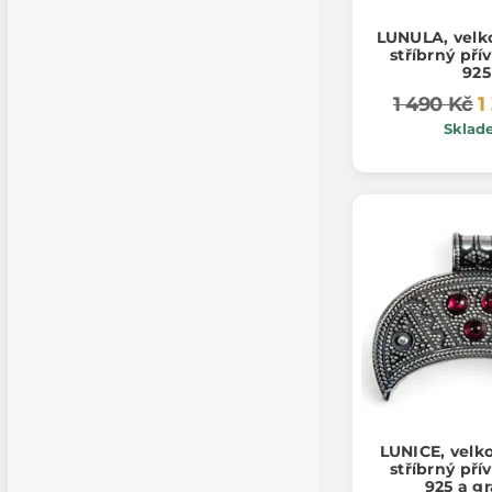
LUNULA, velk
stříbrný pří
925
1 490 Kč
1
Sklad
LUNICE, velk
stříbrný pří
925 a g