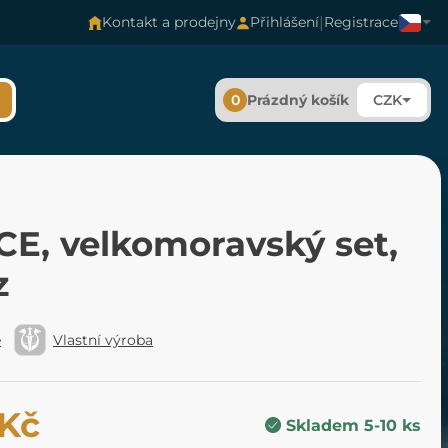
|
Kontakt a prodejny
Přihlášení
Registrace
0
Prázdný košík
CZK
CE, velkomoravský set,
z
é
Vlastní výroba
 Kč
Skladem 5-10 ks