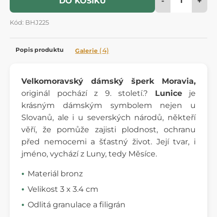
-
+
DO KOŠÍKU
Kód: BHJ225
Popis produktu
(4)
Galerie
Velkomoravský dámský šperk Moravia,
originál pochází
z 9. století.?
Lunice
je
krásným dámským symbolem nejen u
Slovanů, ale i u severských národů, někteří
věří, že pomůže zajisti plodnost, ochranu
před nemocemi a šťastný život. Její tvar, i
jméno, vychází z Luny, tedy Měsíce.
Materiál bronz
Velikost 3 x 3.4 cm
Odlitá granulace a filigrán