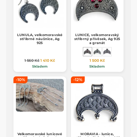
LUNULA, velkomoravské
LUNICE, velkomoravský
stříbrné náušnice, Ag
stříbrný přívěsek, Ag 925
925
a granát
1 560 Kč
1 410 Kč
1 500 Kč
Skladem
Skladem
-10%
-12%
Velkomoravské lunicové
MORAVIA - lunice,