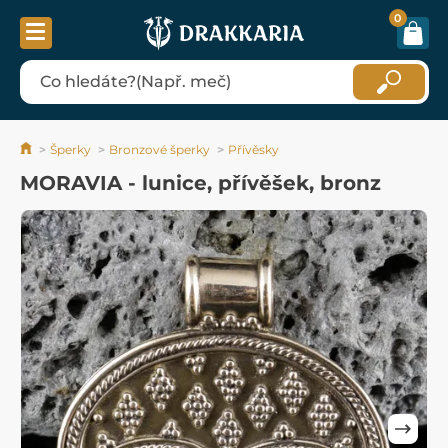
0
Šperky
Bronzové šperky
Přívěsky
MORAVIA - lunice, přívěšek, bronz