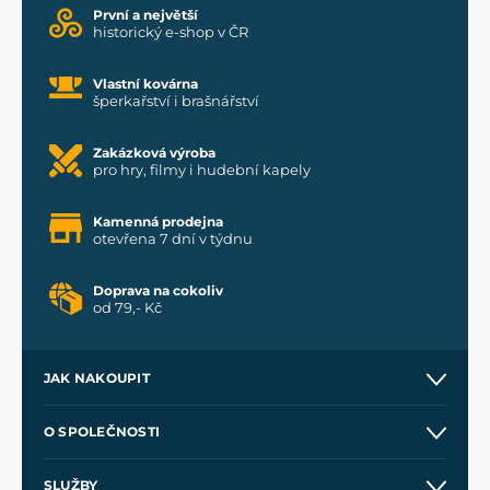
První a největší
historický e-shop v ČR
Vlastní kovárna
šperkařství i brašnářství
Zakázková výroba
pro hry, filmy i hudební kapely
Kamenná prodejna
otevřena 7 dní v týdnu
Doprava na cokoliv
od 79,- Kč
JAK NAKOUPIT
Kontakt a prodejny
O SPOLEČNOSTI
Obchodní podmínky
O nás
SLUŽBY
Velkoobchod