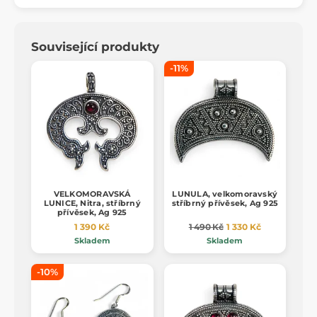
Související produkty
-11%
VELKOMORAVSKÁ
LUNULA, velkomoravský
LUNICE, Nitra, stříbrný
stříbrný přívěsek, Ag 925
přívěsek, Ag 925
1 390 Kč
1 490 Kč
1 330 Kč
Skladem
Skladem
-10%