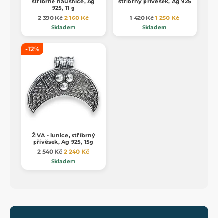
stříbrné náušnice, Ag
stříbrný přívěsek, Ag 925
925, 11 g
2 390 Kč
2 160 Kč
1 420 Kč
1 250 Kč
Skladem
Skladem
-12%
ŽIVA - lunice, stříbrný
přívěsek, Ag 925, 15g
2 540 Kč
2 240 Kč
Skladem