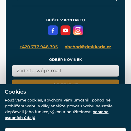
Naše dílny
Nákup na splátky
Zakázková výroba
Pro média
Meče pro Kingdom Come
BUĎTE V KONTAKTU
Volná místa
Filmový merch
Blog
+420 777 948 705
obchod@drakkaria.cz
ODBĚR NOVINEK
ODEBÍRAT
Cookies
Používáme cookies, abychom Vám umožnili pohodlné
prohlížení webu a díky analýze provozu webu neustále
zlepšovali jeho funkce, výkon a použitelnost.
ochrana
osobních údajů
© Všechna práva vyhrazena. www.drakkaria.cz 2007-2026.
Powered by
Simplia.cz
, protected by reCAPTCHA.