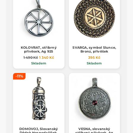
KOLOVRAT, stříbrný
SVARGA, symbol Slunce,
přívěsek, Ag 925
Bronz, přívěšek
1 490 Kč
1 340 Kč
395 Kč
Skladem
Skladem
-11%
DOMOVOJ, Slovanský
VESNA, slovanský
Dědek Hospodaříček,
stříbrný přívěsek, Ag