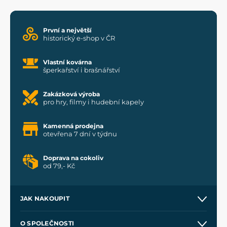
První a největší
historický e-shop v ČR
Vlastní kovárna
šperkařství i brašnářství
Zakázková výroba
pro hry, filmy i hudební kapely
Kamenná prodejna
otevřena 7 dní v týdnu
Doprava na cokoliv
od 79,- Kč
JAK NAKOUPIT
Kontakt a prodejny
O SPOLEČNOSTI