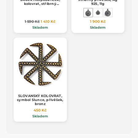
kolovrat, stříbrný
925, 11g
přívěsek, Ag 925, 9 g
1 590 Kč
1 410 Kč
1 900 Kč
Skladem
Skladem
SLOVANSKÝ KOLOVRAT,
symbol Slunce, přívěšek,
bronz
450 Kč
Skladem