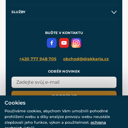
Obchodní podmínky
O nás
SLUŽBY
Velkoobchod
Naše dílny
Nákup na splátky
Zakázková výroba
Pro média
Meče pro Kingdom Come
BUĎTE V KONTAKTU
Volná místa
Filmový merch
Blog
+420 777 948 705
obchod@drakkaria.cz
ODBĚR NOVINEK
ODEBÍRAT
Cookies
Používáme cookies, abychom Vám umožnili pohodlné
prohlížení webu a díky analýze provozu webu neustále
zlepšovali jeho funkce, výkon a použitelnost.
ochrana