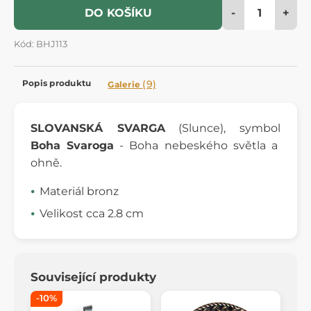
-
+
DO KOŠÍKU
Kód: BHJ113
Popis produktu
(9)
Galerie
SLOVANSKÁ SVARGA
(Slunce), symbol
Boha Svaroga
- Boha nebeského světla a
ohně.
Materiál bronz
Velikost cca 2.8 cm
Související produkty
-10%