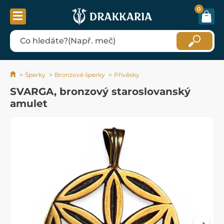
0
Šperky
Bronzové šperky
Přívěsky
SVARGA, bronzový staroslovanský
amulet