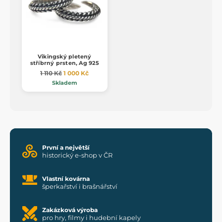
Vikingský pletený
stříbrný prsten, Ag 925
1 110 Kč
1 000 Kč
Skladem
První a největší
historický e-shop v ČR
Vlastní kovárna
šperkařství i brašnářství
Zakázková výroba
pro hry, filmy i hudební kapely