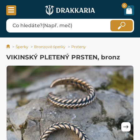
0
Šperky
Bronzové šperky
Prsteny
VIKINSKÝ PLETENÝ PRSTEN, bronz