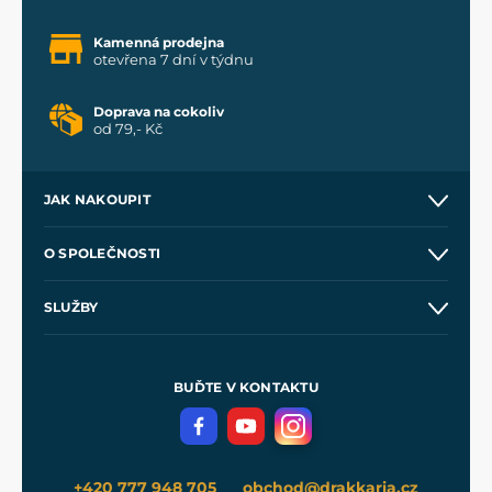
Kamenná prodejna
otevřena 7 dní v týdnu
Doprava na cokoliv
od 79,- Kč
JAK NAKOUPIT
Kontakt a prodejny
O SPOLEČNOSTI
Obchodní podmínky
O nás
SLUŽBY
Velkoobchod
Naše dílny
Nákup na splátky
Zakázková výroba
Pro média
Meče pro Kingdom Come
BUĎTE V KONTAKTU
Volná místa
Filmový merch
Blog
+420 777 948 705
obchod@drakkaria.cz