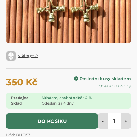
Vikingové
Poslední kusy skladem
350 Kč
Odeslání za 4 dny
Prodejna
Skladem, osobní odběr 6. 8.
Sklad
Odeslání za 4 dny
-
+
DO KOŠÍKU
Kód: BHJ153