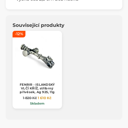
Související produkty
-12%
FENRIR - ISLANDSKÝ
VLČÍ KŘÍŽ, stříbrný
přívěsek, Ag 925, 11g
1 820 Kč
1 610 Kč
Skladem