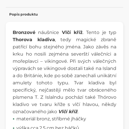
Popis produktu
Bronzové
náušnice
Vlčí kříž
. Tento je typ
Thorova kladiva
,
tedy magické zbraně
patřící bohu stejného jména. Jako závěs na
krku ho nosili zejména severští válečníci a
mořeplavci – vikingové. Při svých válečných
výpravách se vikingové dostali také na Island
a do Británie, kde po sobě zanechali unikátní
amulety tohoto typu. Tvar kladiva byl
specifický, nejčastěji mělo tvar obráceného
písmena T. Z Islalndu pochází také Thórovo
kladivo ve tvaru kříže s vlčí hlavou, někdy
označovaného jako
Vlčí kříž
.
materiál bronz, stříbrné jháčky
výška cca 2,5 cm bez háčků