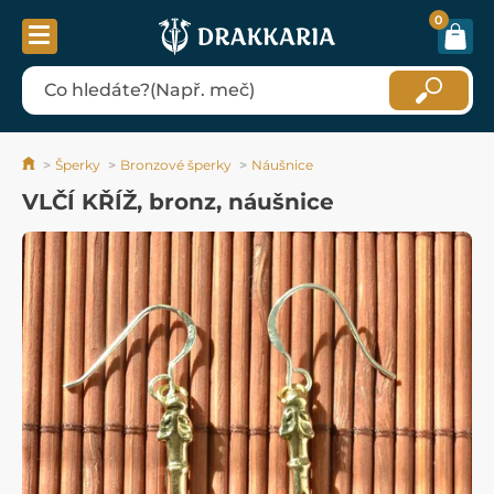
0
Šperky
Bronzové šperky
Náušnice
VLČÍ KŘÍŽ, bronz, náušnice