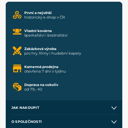
První a největší
historický e-shop v ČR
Vlastní kovárna
šperkařství i brašnářství
Zakázková výroba
pro hry, filmy i hudební kapely
Kamenná prodejna
otevřena 7 dní v týdnu
Doprava na cokoliv
od 79,- Kč
JAK NAKOUPIT
Kontakt a prodejny
O SPOLEČNOSTI
Obchodní podmínky