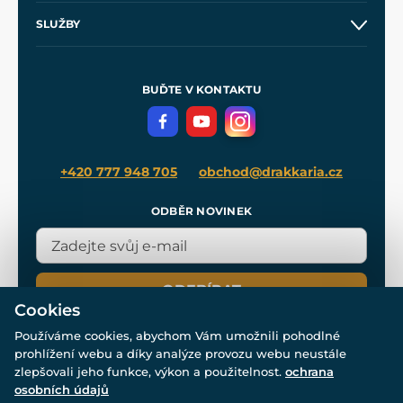
O nás
SLUŽBY
Velkoobchod
Naše dílny
Nákup na splátky
Zakázková výroba
Pro média
Meče pro Kingdom Come
BUĎTE V KONTAKTU
Volná místa
Filmový merch
Blog
+420 777 948 705
obchod@drakkaria.cz
ODBĚR NOVINEK
ODEBÍRAT
Cookies
Používáme cookies, abychom Vám umožnili pohodlné
prohlížení webu a díky analýze provozu webu neustále
zlepšovali jeho funkce, výkon a použitelnost.
ochrana
osobních údajů
© Všechna práva vyhrazena. www.drakkaria.cz 2007-2026.