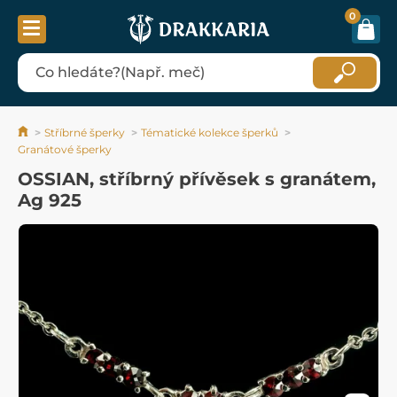
0
Stříbrné šperky
Tématické kolekce šperků
Granátové šperky
OSSIAN, stříbrný přívěsek s granátem,
Ag 925