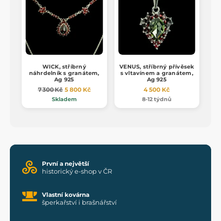
WICK, stříbrný
VENUS, stříbrný přívěsek
náhrdelník s granátem,
s vltavínem a granátem,
Ag 925
Ag 925
7 300 Kč
5 800 Kč
4 500 Kč
Skladem
8-12 týdnů
První a největší
historický e-shop v ČR
Vlastní kovárna
šperkařství i brašnářství