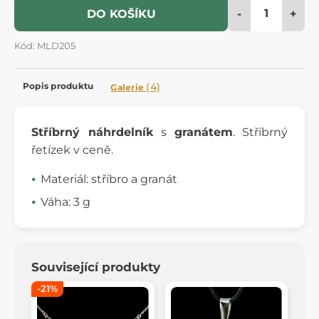
-
+
DO KOŠÍKU
Kód: MLD205
Popis produktu
(4)
Galerie
Stříbrný náhrdelník
s
granátem
. Stříbrný
řetízek v ceně.
Materiál: stříbro a granát
Váha: 3 g
Související produkty
-21%