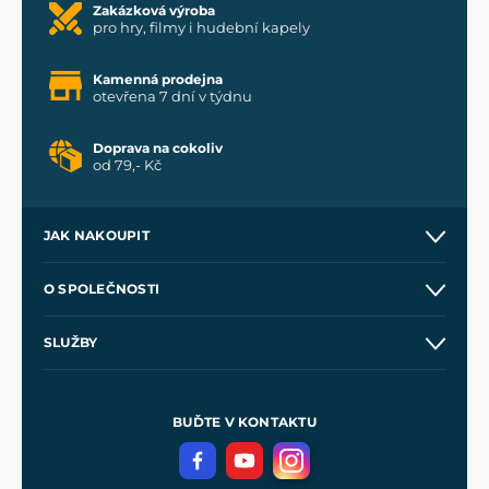
Zakázková výroba
pro hry, filmy i hudební kapely
Kamenná prodejna
otevřena 7 dní v týdnu
Doprava na cokoliv
od 79,- Kč
JAK NAKOUPIT
Kontakt a prodejny
O SPOLEČNOSTI
Obchodní podmínky
O nás
SLUŽBY
Velkoobchod
Naše dílny
Nákup na splátky
Zakázková výroba
Pro média
Meče pro Kingdom Come
BUĎTE V KONTAKTU
Volná místa
Filmový merch
Blog