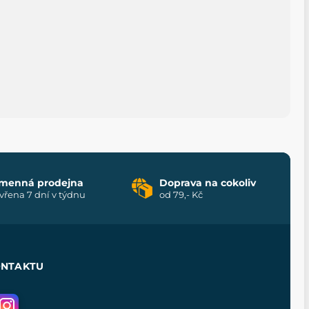
menná prodejna
Doprava na cokoliv
vřena 7 dní v týdnu
od 79,- Kč
ONTAKTU