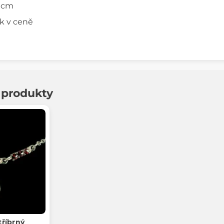
5 cm
ek v ceně
í produkty
tříbrný