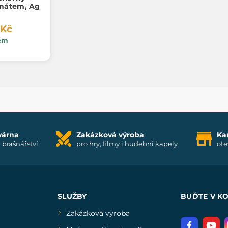
anátem, Ag
 Kč
em
várna
Zakázková výroba
Ka
i brašnářství
pro hry, filmy i hudební kapely
ote
SLUŽBY
BUĎTE V K
Zakázková výroba