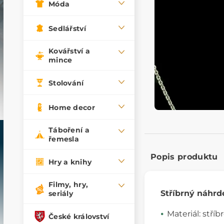
Móda
Sedlářství
Kovářství a
mince
Stolování
Home decor
Táboření a
řemesla
Popis produktu
Hry a knihy
Filmy, hry,
Stříbrný náhrd
seriály
Materiál: stříb
České království