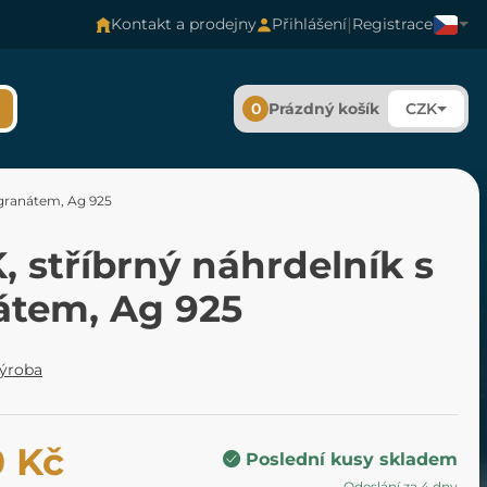
|
Kontakt a prodejny
Přihlášení
Registrace
0
Prázdný košík
CZK
 granátem, Ag 925
 stříbrný náhrdelník s
átem, Ag 925
výroba
0 Kč
Poslední kusy skladem
Odeslání za 4 dny