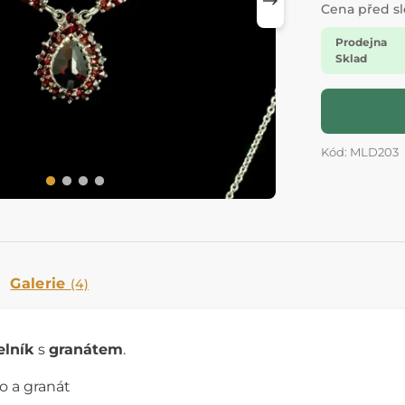
Cena před s
Prodejna
Sklad
Kód: MLD203
Galerie
(4)
elník
s
granátem
.
ro a granát