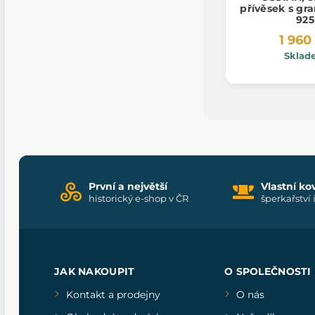
přívěsek s gr
925
1 960
Sklad
První a největší
Vlastní ko
historický e-shop v ČR
šperkařství 
JAK NAKOUPIT
O SPOLEČNOSTI
Kontakt a prodejny
O nás