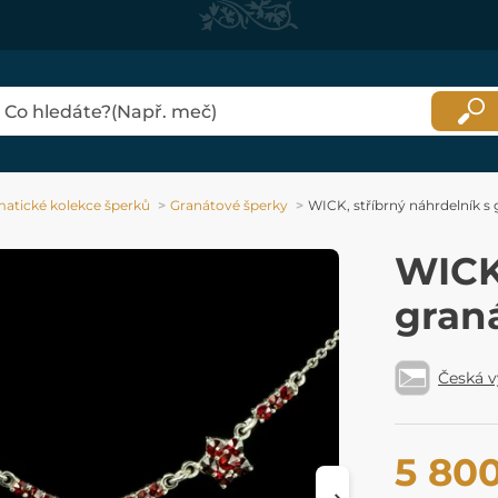
atické kolekce šperků
Granátové šperky
WICK, stříbrný náhrdelník s
WICK,
gran
Česká 
5 80