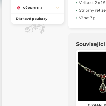
Velikost 2 x 1,
VÝPRODEJ
Stříbrný řetíz
Váha: 7 g
Dárkové poukazy
Souvisejíc
OSSIAN, s