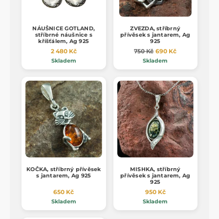
NÁUŠNICE GOTLAND,
ZVEZDA, stříbrný
stříbrné náušnice s
přívěsek s jantarem, Ag
kříšťálem, Ag 925
925
2 480 Kč
750 Kč
690 Kč
Skladem
Skladem
KOČKA, stříbrný přívěsek
MISHKA, stříbrný
s jantarem, Ag 925
přívěsek s jantarem, Ag
925
650 Kč
950 Kč
Skladem
Skladem