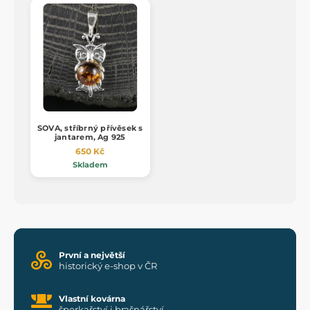
SOVA, stříbrný přívěsek s
jantarem, Ag 925
650 Kč
Skladem
První a největší
historický e-shop v ČR
Vlastní kovárna
šperkařství i brašnářství