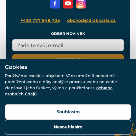
Filmový merch
Blog
+420 777 948 705
obchod@drakkaria.cz
ODBĚR NOVINEK
ODEBÍRAT
Cookies
Používáme cookies, abychom Vám umožnili pohodlné
prohlížení webu a díky analýze provozu webu neustále
zlepšovali jeho funkce, výkon a použitelnost.
ochrana
osobních údajů
© Všechna práva vyhrazena. www.drakkaria.cz 2007-2026.
Powered by
Simplia.cz
, protected by reCAPTCHA.
Souhlasím
Nesouhlasím