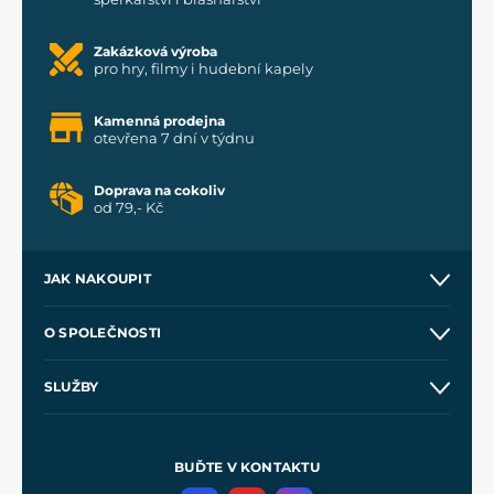
Zakázková výroba
pro hry, filmy i hudební kapely
Kamenná prodejna
otevřena 7 dní v týdnu
Doprava na cokoliv
od 79,- Kč
JAK NAKOUPIT
Kontakt a prodejny
O SPOLEČNOSTI
Obchodní podmínky
O nás
SLUŽBY
Velkoobchod
Naše dílny
Nákup na splátky
Zakázková výroba
Pro média
Meče pro Kingdom Come
BUĎTE V KONTAKTU
Volná místa