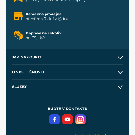
Kamenná prodejna
otevřena 7 dní v týdnu
Doprava na cokoliv
od 79,- Kč
JAK NAKOUPIT
Kontakt a prodejny
O SPOLEČNOSTI
Obchodní podmínky
O nás
SLUŽBY
Velkoobchod
Naše dílny
Nákup na splátky
Zakázková výroba
Pro média
Meče pro Kingdom Come
BUĎTE V KONTAKTU
Volná místa
Filmový merch
Blog