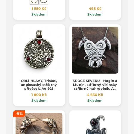
1 550 Kč
495 Kč
Skladem
Skladem
ORLÍ HLAVY, Triskel,
SRDCE SEVERU - Hugin a
anglosaský stříbrný
Munin, stříbrný vikinský
přívěsek, Ag 925
stříbrný náhrdelník, Ag
925, 24g
1 800 Kč
4 630 Kč
Skladem
Skladem
-9%