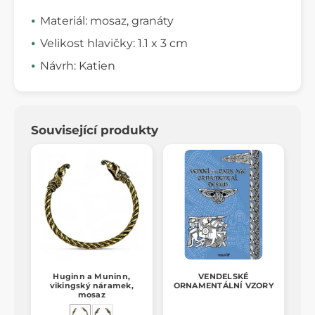
Materiál: mosaz, granáty
Velikost hlavičky: 1.1 x 3 cm
Návrh: Katien
Související produkty
Huginn a Muninn,
VENDELSKÉ
vikingský náramek,
ORNAMENTÁLNÍ VZORY
mosaz