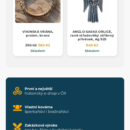
VIKINSKÁ VRÁNA,
ANGLO-SASKÁ ORLICE,
prsten, bronz
raně středověký stříbrný
přívěsek, Ag 925
395 Kč
360 Kč
940 Kč
Skladem
Skladem
První a největší
historický e-shop v ČR
Vlastní kovárna
šperkařství i brašnářství
Zakázková výroba
pro hry, filmy i hudební kapely