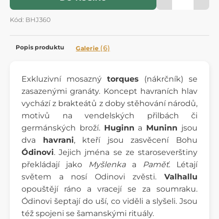
Kód: BHJ360
Popis produktu
(6)
Galerie
Exkluzivní mosazný
torques
(nákrčník) se
zasazenými granáty. Koncept havraních hlav
vychází z brakteátů z doby stěhování národů,
motivů na vendelských přilbách či
germánských broží.
Huginn
a
Muninn
jsou
dva
havrani
, kteří jsou zasvěcení Bohu
Ódinovi
. Jejich jména se ze staroseverštiny
překládají jako
Myšlenka
a
Paměť
. Létají
světem a nosí Odinovi zvěsti.
Valhallu
opouštějí ráno a vracejí se za soumraku.
Ódinovi šeptají do uší, co viděli a slyšeli. Jsou
též spojeni se šamanskými rituály.