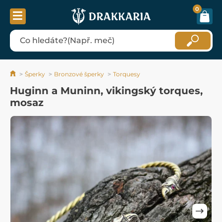
0
Šperky
Bronzové šperky
Torquesy
Huginn a Muninn, vikingský torques,
mosaz