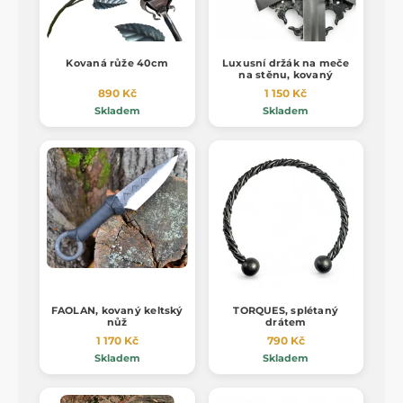
Kovaná růže 40cm
Luxusní držák na meče
na stěnu, kovaný
890 Kč
1 150 Kč
Skladem
Skladem
FAOLAN, kovaný keltský
TORQUES, splétaný
nůž
drátem
1 170 Kč
790 Kč
Skladem
Skladem