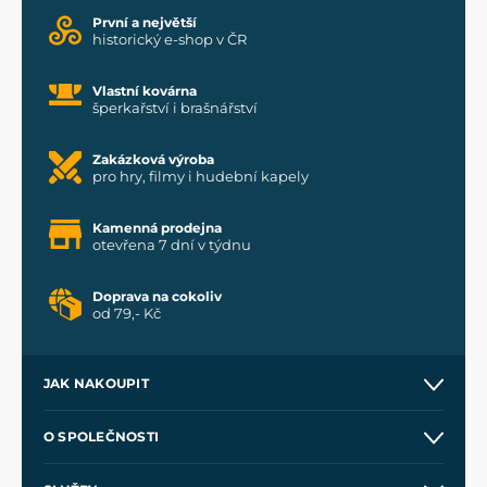
První a největší
historický e-shop v ČR
Vlastní kovárna
šperkařství i brašnářství
Zakázková výroba
pro hry, filmy i hudební kapely
Kamenná prodejna
otevřena 7 dní v týdnu
Doprava na cokoliv
od 79,- Kč
JAK NAKOUPIT
Kontakt a prodejny
O SPOLEČNOSTI
Obchodní podmínky
O nás