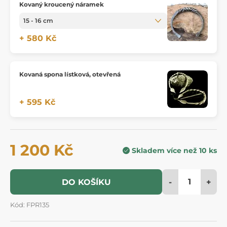
Kovaný kroucený náramek
+ 580 Kč
Kovaná spona lístková, otevřená
+ 595 Kč
1 200 Kč
Skladem více než 10 ks
-
+
DO KOŠÍKU
Kód: FPR135