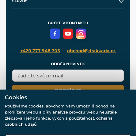
SLUŽBY
Velkoobchod
Naše dílny
Nákup na splátky
Zakázková výroba
Pro média
Meče pro Kingdom Come
BUĎTE V KONTAKTU
Volná místa
Filmový merch
Blog
+420 777 948 705
obchod@drakkaria.cz
ODBĚR NOVINEK
ODEBÍRAT
Cookies
Používáme cookies, abychom Vám umožnili pohodlné
prohlížení webu a díky analýze provozu webu neustále
zlepšovali jeho funkce, výkon a použitelnost.
ochrana
osobních údajů
© Všechna práva vyhrazena. www.drakkaria.cz 2007-2026.
Powered by
Simplia.cz
, protected by reCAPTCHA.