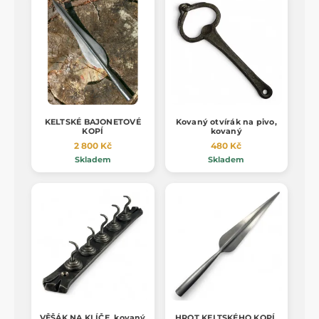
KELTSKÉ BAJONETOVÉ
Kovaný otvírák na pivo,
KOPÍ
kovaný
2 800 Kč
480 Kč
Skladem
Skladem
VĚŠÁK NA KLÍČE, kovaný
HROT KELTSKÉHO KOPÍ,