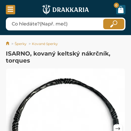
0
Šperky
Kované šperky
ISARNO, kovaný keltský nákrčník,
torques