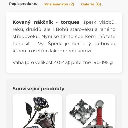
Popis produktu
(2)
(8)
Příslušenství
Galerie
Kovaný nákčník
-
torques
, šperk vládců,
reků, druidů, ale i Bohů starověku a raného
středověku. Nyní se tímto šperkem můžete
honosit i Vy. Šperk je černěný dubovou
kůrou a ošetřen lakem proti korozi.
Váha (pro velikost 40-43): přibližně 190-195 g
Související produkty