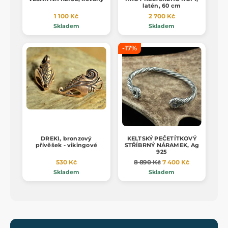
latén, 60 cm
1 100 Kč
2 700 Kč
Skladem
Skladem
-17%
DREKI, bronzový
KELTSKÝ PEČETÍTKOVÝ
přívěšek - vikingové
STŘÍBRNÝ NÁRAMEK, Ag
925
530 Kč
8 890 Kč
7 400 Kč
Skladem
Skladem