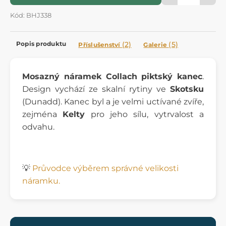
Kód: BHJ338
Popis produktu
(2)
(5)
Příslušenství
Galerie
Mosazný náramek Collach
piktský kanec
.
Design vychází ze skalní rytiny ve
Skotsku
(Dunadd). Kanec byl a je velmi uctívané zvíře,
zejména
Kelty
pro jeho sílu, vytrvalost a
odvahu.
💡
Průvodce výběrem správné velikosti
náramku.