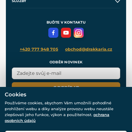
SLUŽBY
Velkoobchod
Naše dílny
Nákup na splátky
Zakázková výroba
Pro média
Meče pro Kingdom Come
BUĎTE V KONTAKTU
Volná místa
Filmový merch
Blog
+420 777 948 705
obchod@drakkaria.cz
ODBĚR NOVINEK
ODEBÍRAT
Cookies
Používáme cookies, abychom Vám umožnili pohodlné
prohlížení webu a díky analýze provozu webu neustále
zlepšovali jeho funkce, výkon a použitelnost.
ochrana
osobních údajů
© Všechna práva vyhrazena. www.drakkaria.cz 2007-2026.
Powered by
Simplia.cz
, protected by reCAPTCHA.