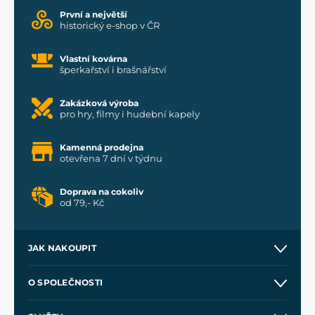
První a největší
historický e-shop v ČR
Vlastní kovárna
šperkařství i brašnářství
Zakázková výroba
pro hry, filmy i hudební kapely
Kamenná prodejna
otevřena 7 dní v týdnu
Doprava na cokoliv
od 79,- Kč
JAK NAKOUPIT
Kontakt a prodejny
O SPOLEČNOSTI
Obchodní podmínky
O nás