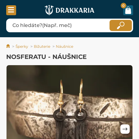
0
Šperky
Bižuterie
Náušnice
NOSFERATU - NÁUŠNICE