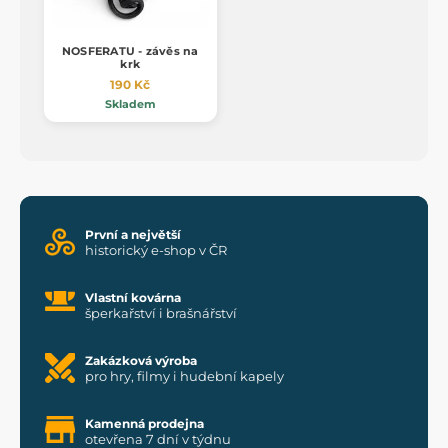
NOSFERATU - závěs na
krk
190 Kč
Skladem
První a největší
historický e-shop v ČR
Vlastní kovárna
šperkařství i brašnářství
Zakázková výroba
pro hry, filmy i hudební kapely
Kamenná prodejna
otevřena 7 dní v týdnu