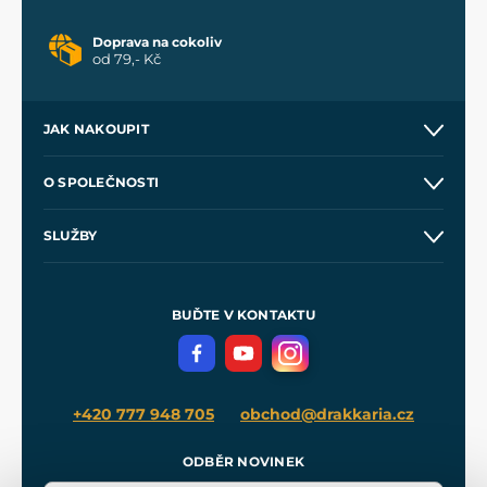
Doprava na cokoliv
od 79,- Kč
JAK NAKOUPIT
Kontakt a prodejny
O SPOLEČNOSTI
Obchodní podmínky
O nás
SLUŽBY
Velkoobchod
Naše dílny
Nákup na splátky
Zakázková výroba
Pro média
Meče pro Kingdom Come
BUĎTE V KONTAKTU
Volná místa
Filmový merch
Blog
+420 777 948 705
obchod@drakkaria.cz
ODBĚR NOVINEK