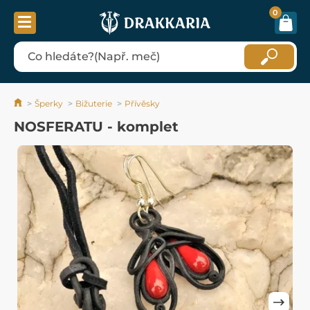
0
Šperky
Bižuterie
Přívěsky
NOSFERATU - komplet