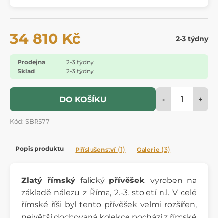
34 810 Kč
2-3 týdny
Prodejna
2-3 týdny
Sklad
2-3 týdny
-
+
DO KOŠÍKU
Kód: SBR577
Popis produktu
(1)
(3)
Příslušenství
Galerie
Zlatý římský
falický
přívěšek
, vyroben na
základě nálezu z Říma, 2.-3. století n.l. V celé
římské říši byl tento přívěšek velmi rozšířen,
největší dochovaná kolekce pochází z římské