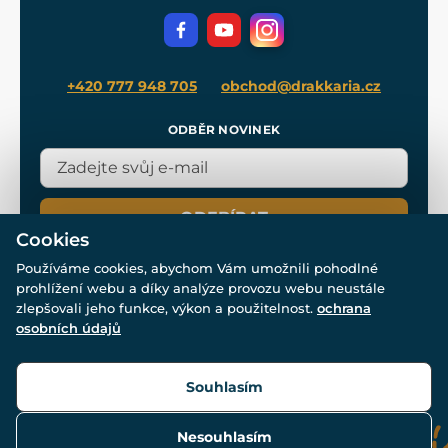
Volná místa
Filmový merch
Blog
+420 777 948 705
obchod@drakkaria.cz
ODBĚR NOVINEK
ODEBÍRAT
Cookies
Používáme cookies, abychom Vám umožnili pohodlné
prohlížení webu a díky analýze provozu webu neustále
zlepšovali jeho funkce, výkon a použitelnost.
ochrana
osobních údajů
© Všechna práva vyhrazena. www.drakkaria.cz 2007-2026.
Powered by
Simplia.cz
, protected by reCAPTCHA.
Souhlasím
Nesouhlasím