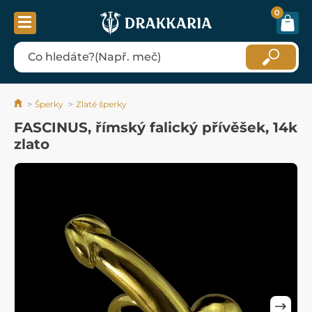
0
Šperky
Zlaté šperky
FASCINUS, římský falický přívěšek, 14k
zlato