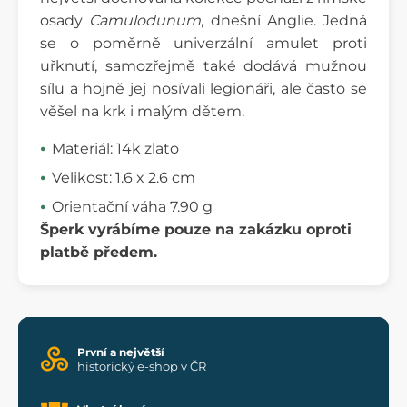
osady
Camulodunum
, dnešní Anglie. Jedná
se o poměrně univerzální amulet proti
uřknutí, samozřejmě také dodává mužnou
sílu a hojně jej nosívali legionáři, ale často se
věšel na krk i malým dětem.
Materiál: 14k zlato
Velikost: 1.6 x 2.6 cm
Orientační váha 7.90 g
Šperk vyrábíme pouze na zakázku oproti
platbě předem.
První a největší
historický e-shop v ČR