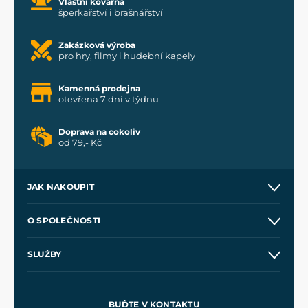
Vlastní kovárna
šperkařství i brašnářství
Zakázková výroba
pro hry, filmy i hudební kapely
Kamenná prodejna
otevřena 7 dní v týdnu
Doprava na cokoliv
od 79,- Kč
JAK NAKOUPIT
Kontakt a prodejny
O SPOLEČNOSTI
Obchodní podmínky
O nás
SLUŽBY
Velkoobchod
Naše dílny
Nákup na splátky
Zakázková výroba
Pro média
Meče pro Kingdom Come
BUĎTE V KONTAKTU