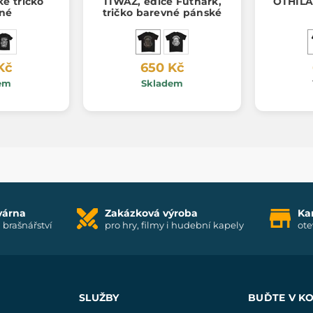
é tričko
TIWAZ, edice Futhark,
OTHILA
né
tričko barevné pánské
Kč
650 Kč
em
Skladem
várna
Zakázková výroba
Ka
i brašnářství
pro hry, filmy i hudební kapely
ote
SLUŽBY
BUĎTE V K