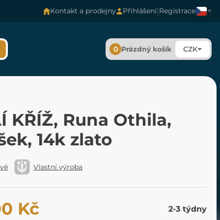
|
Kontakt a prodejny
Přihlášení
Registrace
0
Prázdný košík
CZK
 KŘÍŽ, Runa Othila,
šek, 14k zlato
ové
Vlastní výroba
00 Kč
2-3 týdny