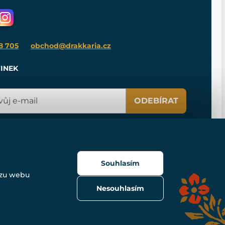
8 705
obchod@drakkaria.cz
INEK
ODEBÍRAT
Souhlasím
ozu webu
Nesouhlasím