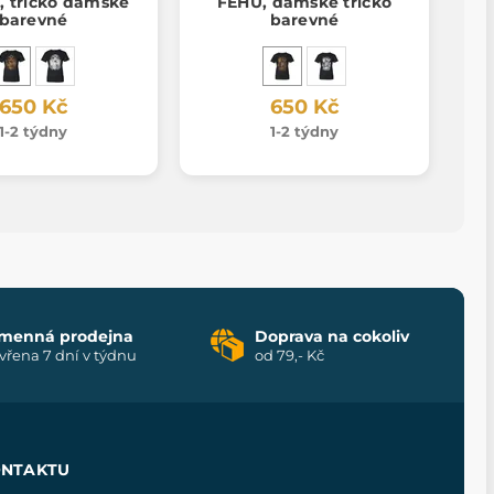
, tričko dámské
FEHU, dámské tričko
barevné
barevné
650 Kč
650 Kč
1-2 týdny
1-2 týdny
menná prodejna
Doprava na cokoliv
vřena 7 dní v týdnu
od 79,- Kč
ONTAKTU