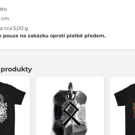
lato
5 cm
a cca 5,00 g
e pouze na zakázku oproti platbě předem.
í produkty