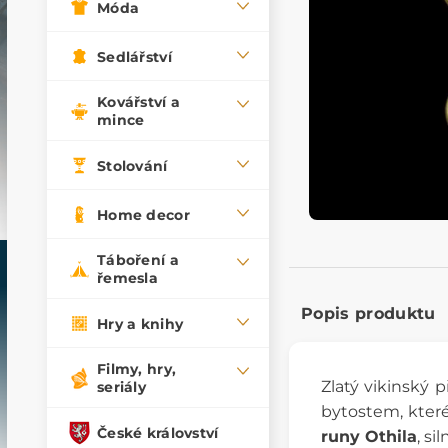
Móda
Sedlářství
Kovářství a
mince
Stolování
Home decor
Táboření a
řemesla
Popis produktu
Hry a knihy
Filmy, hry,
Zlatý vikinský 
seriály
bytostem, které 
České království
runy Othila
, si