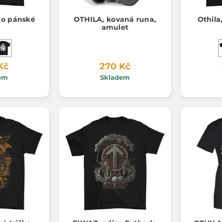
ko pánské
OTHILA, kovaná runa,
Othila
amulet
Kč
270 Kč
em
Skladem