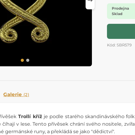
Prodejna
Sklad
Kód: SBR579
Galerie
(2)
přívěšek
Trollí kříž
je podle starého skandinávského folkl
číhají v lese. Tento přívěsek chrání svého nositele, zví
lné germánské runy, a překládá se jako "dědictví".