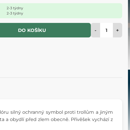
2-3 týdny
2-3 týdny
-
+
DO KOŠÍKU
óru silný ochranný symbol proti trollům a jiným
řata a obydlí před zlem obecně. Přívěšek vychází z