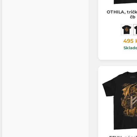
OTHILA, trič
čb
495 
Sklad