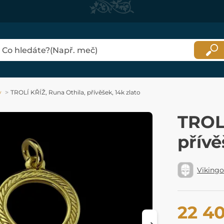
y
TROLÍ KŘÍŽ, Runa Othila, přívěšek, 14k zlato
TROLÍ
přívě
Viking
22 4