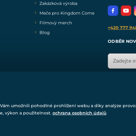
Zakázková výroba
Meče pro Kingdom Come
Filmový merch
+420 777 94
Blog
ODBĚR NOV
© Všechna práva vyhrazena. www.drakkaria.cz 2007-2026.
Vám umožnili pohodlné prohlížení webu a díky analýze prov
Powered by
Simplia.cz
, protected by reCAPTCHA.
e, výkon a použitelnost.
ochrana osobních údajů