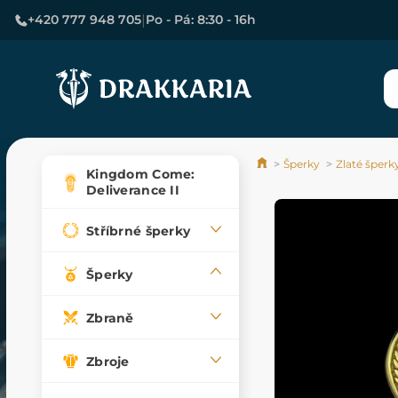
|
+420 777 948 705
Po - Pá: 8:30 - 16h
Šperky
Zlaté šperk
Kingdom Come:
Deliverance II
Stříbrné šperky
Šperky
Zbraně
Zbroje