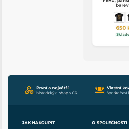
FEHU, pánsk
barev
650 
Sklad
První a největší
Vlastní ko
historický e-shop v ČR
šperkařství 
JAK NAKOUPIT
O SPOLEČNOSTI