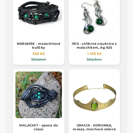
NÁRAMEK - malachitové
IRIS - stříbrné náušnice s
kuličky
malachitem, Ag 925
349 Kč
1 410 Kč
Skladem
Skladem
MALACHIT - spona do
GRACIA - KORUNKA,
vlasů
mosaz, mechová zelená