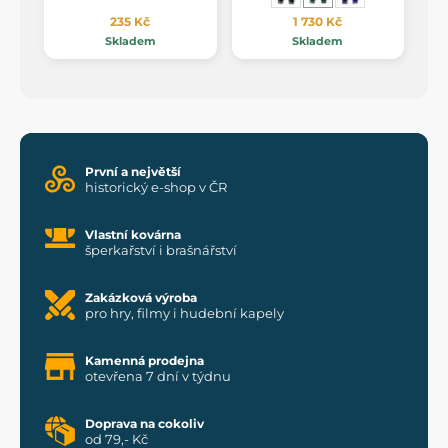
235 Kč
1 730 Kč
Skladem
Skladem
První a největší
historický e-shop v ČR
Vlastní kovárna
šperkařství i brašnářství
Zakázková výroba
pro hry, filmy i hudební kapely
Kamenná prodejna
otevřena 7 dní v týdnu
Doprava na cokoliv
od 79,- Kč