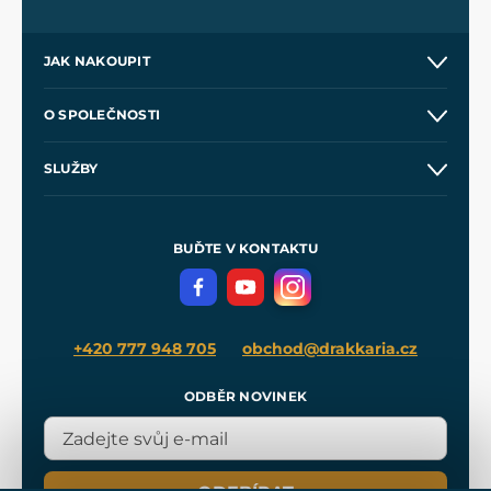
JAK NAKOUPIT
Kontakt a prodejny
O SPOLEČNOSTI
Obchodní podmínky
O nás
SLUŽBY
Velkoobchod
Naše dílny
Nákup na splátky
Zakázková výroba
Pro média
Meče pro Kingdom Come
BUĎTE V KONTAKTU
Volná místa
Filmový merch
Blog
+420 777 948 705
obchod@drakkaria.cz
ODBĚR NOVINEK