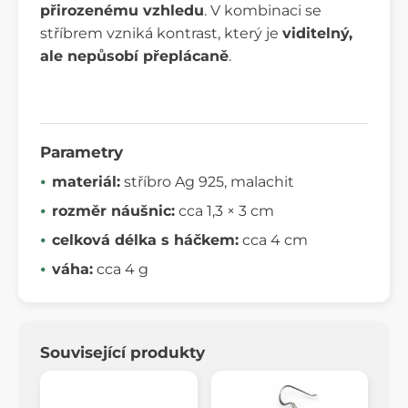
přirozenému vzhledu
. V kombinaci se
stříbrem vzniká kontrast, který je
viditelný,
ale nepůsobí přeplácaně
.
Parametry
materiál:
stříbro Ag 925, malachit
rozměr náušnic:
cca 1,3 × 3 cm
celková délka s háčkem:
cca 4 cm
váha:
cca 4 g
Související produkty