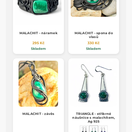
MALACHIT - náramek
MALACHIT - spona do
vlasů
295 Kč
330 Kč
Skladem
Skladem
MALACHIT - závěs
TRIANGLE - stříbrné
náušnice s malachitem,
Ag 925