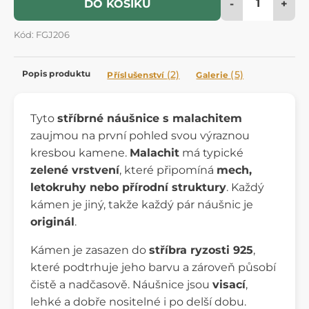
-
+
DO KOŠÍKU
Kód: FGJ206
Popis produktu
(2)
(5)
Příslušenství
Galerie
Tyto
stříbrné náušnice s malachitem
zaujmou na první pohled svou výraznou
kresbou kamene.
Malachit
má typické
zelené vrstvení
, které připomíná
mech,
letokruhy nebo přírodní struktury
. Každý
kámen je jiný, takže každý pár náušnic je
originál
.
Kámen je zasazen do
stříbra ryzosti 925
,
které podtrhuje jeho barvu a zároveň působí
čistě a nadčasově. Náušnice jsou
visací
,
lehké a dobře nositelné i po delší dobu.