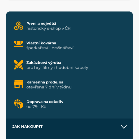
První a největší
historický e-shop v ČR
Vlastní kovárna
šperkařství i brašnářství
Zakázková výroba
pro hry, filmy i hudební kapely
Kamenná prodejna
otevřena 7 dní v týdnu
Doprava na cokoliv
od 79,- Kč
JAK NAKOUPIT
Kontakt a prodejny