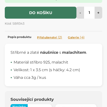
-
+
DO KOŠÍKU
Kód: SBR343
Popis produktu
(2)
(4)
Příslušenství
Galerie
Stříbrné a zlaté
náušnice
s
malachitem
.
Materiál stříbro 925, malachit
Velikost: 1 x 3.5 cm (s háčky: 4.2 cm)
Váha cca 3g / kus
Související produkty
Novinka