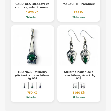
CARDIOLA, středověká
MALACHIT - náramek
korunka, zelená, mosaz
1 625 Kč
295 Kč
Skladem
Skladem
TRIANGLE - stříbrný
Stříbrné náušnice s
přívěsek s malachitem,
malachitem, visací, Ag
Ag 925
925
750 Kč
1 010 Kč
Skladem
Skladem