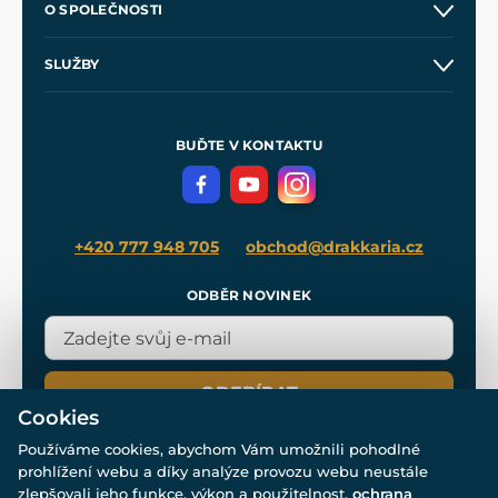
O SPOLEČNOSTI
Obchodní podmínky
O nás
SLUŽBY
Velkoobchod
Naše dílny
Nákup na splátky
Zakázková výroba
Pro média
Meče pro Kingdom Come
BUĎTE V KONTAKTU
Volná místa
Filmový merch
Blog
+420 777 948 705
obchod@drakkaria.cz
ODBĚR NOVINEK
ODEBÍRAT
Cookies
Používáme cookies, abychom Vám umožnili pohodlné
prohlížení webu a díky analýze provozu webu neustále
zlepšovali jeho funkce, výkon a použitelnost.
ochrana