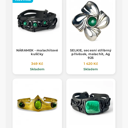
NÁRAMEK - malachitové
SELKIE, secesní stříbrný
kuličky
přívěsek, malachit, Ag
925
349 Kč
1 420 Kč
Skladem
Skladem