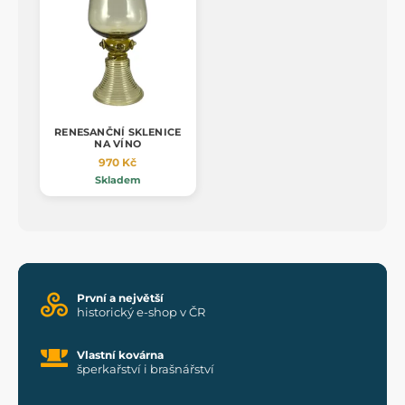
RENESANČNÍ SKLENICE
NA VÍNO
970 Kč
Skladem
První a největší
historický e-shop v ČR
Vlastní kovárna
šperkařství i brašnářství