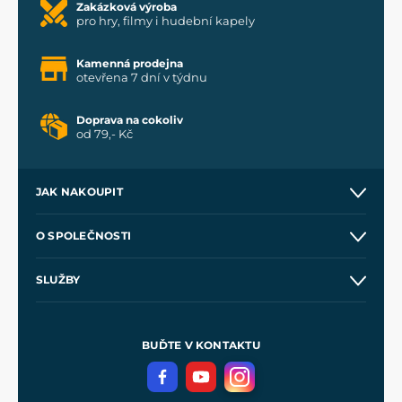
Zakázková výroba
pro hry, filmy i hudební kapely
Kamenná prodejna
otevřena 7 dní v týdnu
Doprava na cokoliv
od 79,- Kč
JAK NAKOUPIT
Kontakt a prodejny
O SPOLEČNOSTI
Obchodní podmínky
O nás
SLUŽBY
Velkoobchod
Naše dílny
Nákup na splátky
Zakázková výroba
Pro média
Meče pro Kingdom Come
BUĎTE V KONTAKTU
Volná místa
Filmový merch
Blog