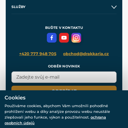
O nás
SLUŽBY
Velkoobchod
Naše dílny
Nákup na splátky
Zakázková výroba
Pro média
Meče pro Kingdom Come
BUĎTE V KONTAKTU
Volná místa
Filmový merch
Blog
+420 777 948 705
obchod@drakkaria.cz
ODBĚR NOVINEK
ODEBÍRAT
Cookies
Používáme cookies, abychom Vám umožnili pohodlné
prohlížení webu a díky analýze provozu webu neustále
zlepšovali jeho funkce, výkon a použitelnost.
ochrana
osobních údajů
© Všechna práva vyhrazena. www.drakkaria.cz 2007-2026.