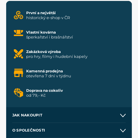
První a největší
historický e-shop v ČR
Vlastní kovárna
šperkařství i brašnářství
Zakázková výroba
pro hry, filmy i hudební kapely
Kamenná prodejna
otevřena 7 dní v týdnu
Doprava na cokoliv
od 79,- Kč
JAK NAKOUPIT
Kontakt a prodejny
O SPOLEČNOSTI
Obchodní podmínky