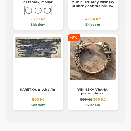
náramek, mosaz
Munin, stříbrný vikinský
stříbrný náhrdelník, Ag
925, 24g
1 250 Kč
4 630 Kč
Skladem
Skladem
-9%
KARETKA, modrá, 1m
VIKINSKÁ VRÁNA,
prsten, bronz
600 Kč
395 Kč
360 Kč
Skladem
Skladem