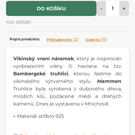
-
+
DO KOŠÍKU
Kód: SBR280
Popis produktu
(2)
(11)
Příslušenství
Galerie
Vikinský vraní náramek
, který je inspirován
vyobrazením vrány či havrana na tzv.
Bambergské truhlici
, kterou řadíme do
vikinského výtvarného stylu
Mammen
.
Truhlice byla vyrobena z dubového dřeva,
mrožích klů, pozlacené mědi a drahých
kamenů. Dnes je vystavena v Mnichově.
Materiál: stříbro 925