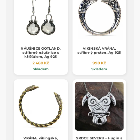
NÁUŠNICE GOTLAND,
VIKINSKÁ VRÁNA,
stříbrné náušnice s
stříbrný prsten, Ag 925
kříšťálem, Ag 925
2 480 Kč
990 Kč
Skladem
Skladem
VRÁNA, vikingská,
SRDCE SEVERU - Hugin a