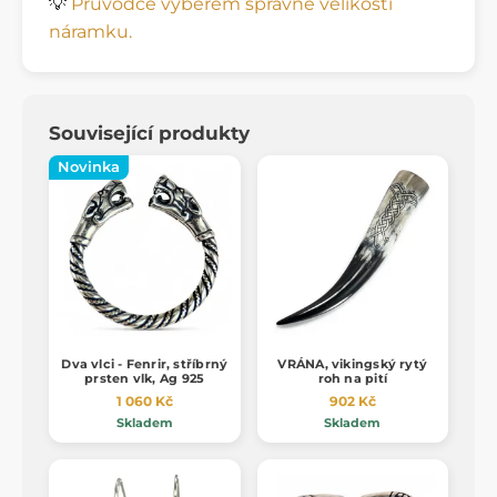
💡
Průvodce výběrem správné velikosti
náramku.
Související produkty
Novinka
Dva vlci - Fenrir, stříbrný
VRÁNA, vikingský rytý
prsten vlk, Ag 925
roh na pití
1 060 Kč
902 Kč
Skladem
Skladem