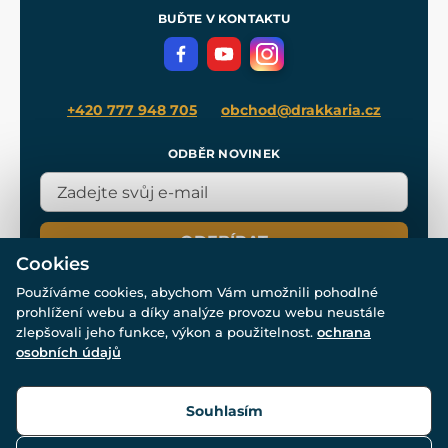
Meče pro Kingdom Come
BUĎTE V KONTAKTU
Volná místa
Filmový merch
Blog
+420 777 948 705
obchod@drakkaria.cz
ODBĚR NOVINEK
ODEBÍRAT
Cookies
Používáme cookies, abychom Vám umožnili pohodlné
prohlížení webu a díky analýze provozu webu neustále
zlepšovali jeho funkce, výkon a použitelnost.
ochrana
osobních údajů
© Všechna práva vyhrazena. www.drakkaria.cz 2007-2026.
Powered by
Simplia.cz
, protected by reCAPTCHA.
Souhlasím