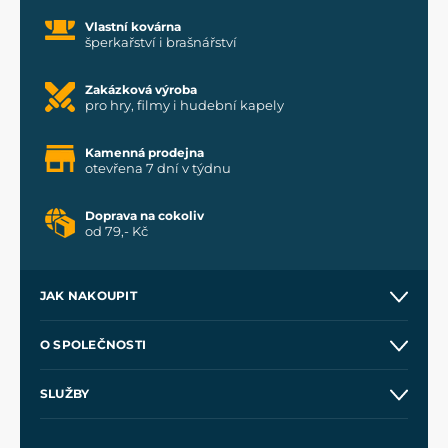
Vlastní kovárna
šperkařství i brašnářství
Zakázková výroba
pro hry, filmy i hudební kapely
Kamenná prodejna
otevřena 7 dní v týdnu
Doprava na cokoliv
od 79,- Kč
JAK NAKOUPIT
Kontakt a prodejny
O SPOLEČNOSTI
Obchodní podmínky
O nás
SLUŽBY
Velkoobchod
Naše dílny
Nákup na splátky
Zakázková výroba
Pro média