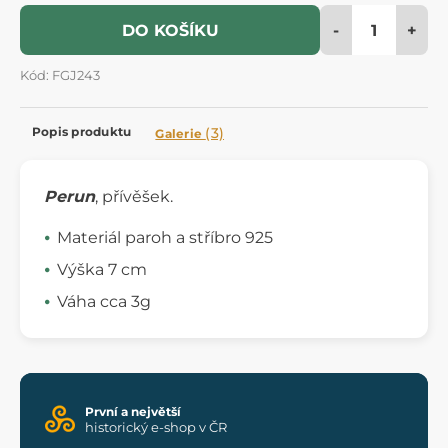
-
+
DO KOŠÍKU
Kód: FGJ243
Popis produktu
(3)
Galerie
Perun
, přívěšek.
Materiál paroh a stříbro 925
Výška 7 cm
Váha cca 3g
První a největší
historický e-shop v ČR