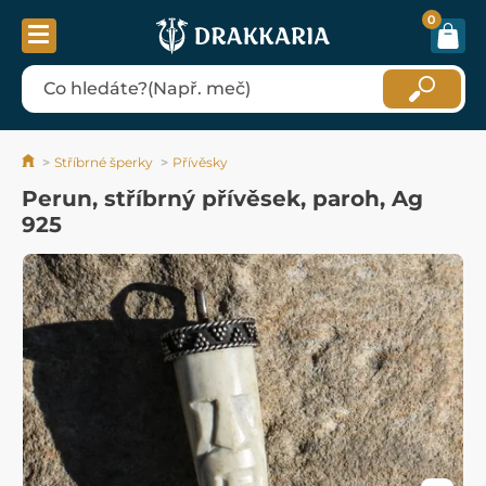
0
Stříbrné šperky
Přívěsky
Perun, stříbrný přívěsek, paroh, Ag
925