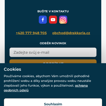
Nákup na splátky
Zakázková výroba
Pro média
Meče pro Kingdom Come
BUĎTE V KONTAKTU
Volná místa
Filmový merch
Blog
+420 777 948 705
obchod@drakkaria.cz
ODBĚR NOVINEK
ODEBÍRAT
Cookies
Používáme cookies, abychom Vám umožnili pohodlné
prohlížení webu a díky analýze provozu webu neustále
zlepšovali jeho funkce, výkon a použitelnost.
ochrana
osobních údajů
© Všechna práva vyhrazena. www.drakkaria.cz 2007-2026.
Powered by
Simplia.cz
, protected by reCAPTCHA.
Souhlasím