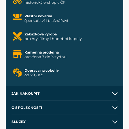
historický e-shop v ČR
Vlastní kovárna
šperkařství i brašnářství
Zakázková výroba
pro hry, filmy i hudební kapely
Kamenná prodejna
otevřena 7 dní v týdnu
Doprava na cokoliv
od 79,- Kč
JAK NAKOUPIT
Kontakt a prodejny
O SPOLEČNOSTI
Obchodní podmínky
O nás
SLUŽBY
Velkoobchod
Naše dílny