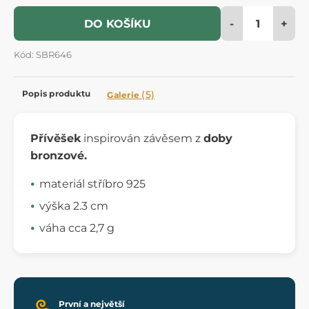
-
+
DO KOŠÍKU
Kód: SBR646
Popis produktu
(5)
Galerie
Přívěšek
inspirován závěsem z
doby
bronzové.
materiál stříbro 925
výška 2.3 cm
váha cca 2,7 g
První a největší