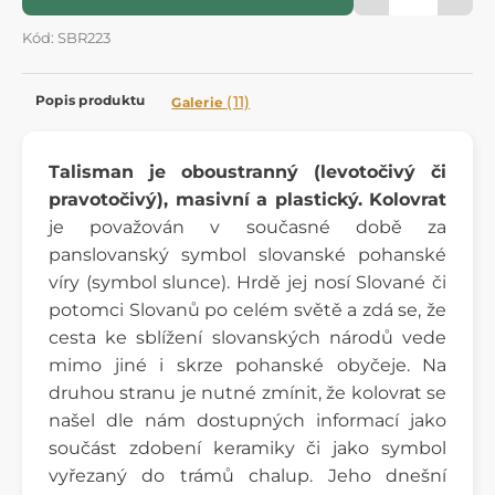
Kód: SBR223
Popis produktu
(11)
Galerie
Talisman je oboustranný (levotočivý či
pravotočivý), masivní a plastický. Kolovrat
je považován v současné době za
panslovanský symbol slovanské pohanské
víry (symbol slunce). Hrdě jej nosí Slované či
potomci Slovanů po celém světě a zdá se, že
cesta ke sblížení slovanských národů vede
mimo jiné i skrze pohanské obyčeje. Na
druhou stranu je nutné zmínit, že kolovrat se
našel dle nám dostupných informací jako
součást zdobení keramiky či jako symbol
vyřezaný do trámů chalup. Jeho dnešní