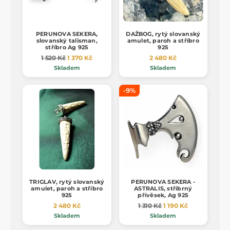
PERUNOVA SEKERA,
DAŽBOG, rytý slovanský
slovanský talisman,
amulet, paroh a stříbro
stříbro Ag 925
925
1 520 Kč
1 370 Kč
2 480 Kč
Skladem
Skladem
-9%
TRIGLAV, rytý slovanský
PERUNOVA SEKERA -
amulet, paroh a stříbro
ASTRALIS, stříbrný
925
přívěsek, Ag 925
2 480 Kč
1 310 Kč
1 190 Kč
Skladem
Skladem