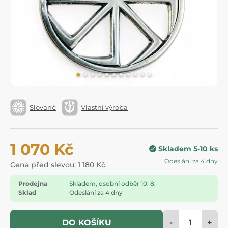
Slované
Vlastní výroba
1 070 Kč
Skladem 5-10 ks
Odeslání za 4 dny
Cena před slevou:
1 180 Kč
Prodejna
Skladem, osobní odběr 10. 8.
Sklad
Odeslání za 4 dny
-
+
DO KOŠÍKU