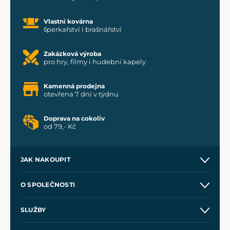
Vlastní kovárna
šperkařství i brašnářství
Zakázková výroba
pro hry, filmy i hudební kapely
Kamenná prodejna
otevřena 7 dní v týdnu
Doprava na cokoliv
od 79,- Kč
JAK NAKOUPIT
Kontakt a prodejny
O SPOLEČNOSTI
Obchodní podmínky
O nás
SLUŽBY
Velkoobchod
Naše dílny
Nákup na splátky
Zakázková výroba