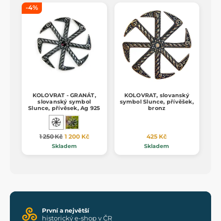
-4%
KOLOVRAT - GRANÁT,
KOLOVRAT, slovanský
slovanský symbol
symbol Slunce, přívěšek,
Slunce, přívěsek, Ag 925
bronz
1 250 Kč
1 200 Kč
425 Kč
Skladem
Skladem
První a největší
historický e-shop v ČR