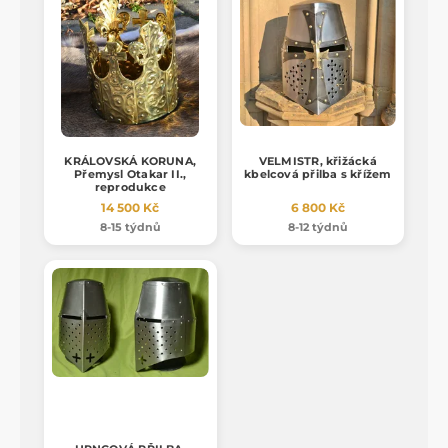
KRÁLOVSKÁ KORUNA,
VELMISTR, křižácká
Přemysl Otakar II.,
kbelcová přilba s křížem
reprodukce
14 500 Kč
6 800 Kč
8-15 týdnů
8-12 týdnů