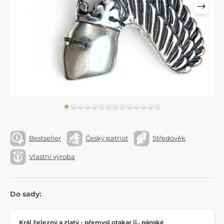
Bestseller
Český patriot
Středověk
Vlastní výroba
Do sady:
Král železný a zlatý - přemysl otakar ii., pánské