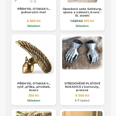
PŘEMYSL OTAKAR II.,
Opasková sada Salzburg,
jednoruční meč
spona a nákončí, bronz -
13. století
6 500 Kč
1 020 Kč
910 Kč
Skladem
Skladem
PŘEMYSL OTAKAR II.,
STŘEDOVĚKÉ PLÁTOVÉ
rytíř, přilba, přívěšek,
RUKAVICE s kornouty,
bronz
prstové
350 Kč
6 000 Kč
Skladem
5-7 týdnů