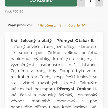
-
+
DO KOŠÍKU
Kód: FGJ150
Popis produktu
(2)
(14)
Příslušenství
Galerie
Král železný a zlatý
-
Přemysl Otakar II.
-
stříbrný přívěšek turnajové přilby s klenotem
ze supích per. Cítíme velkou potřebu
nabídnout výrobky, které jsou spojeny s
význačnými osobnostmi naší historie.
Zejména z doby, kdy Evropa byla velmi
rozdrobená a Čechy, resp. čeští králové se
stali vládci rozsáhlých území. Takovým
králem byl bezesporu
Přemysl Otakar II.
,
král český a rakouský, štýrský, korutanský
vévoda, markrabě moravský a pán
naonského přístavu, syn krále Václava. Král