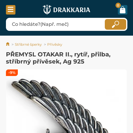
0
Stříbrné šperky
Přívěsky
PŘEMYSL OTAKAR II., rytíř, přilba,
stříbrný přívěsek, Ag 925
-9%