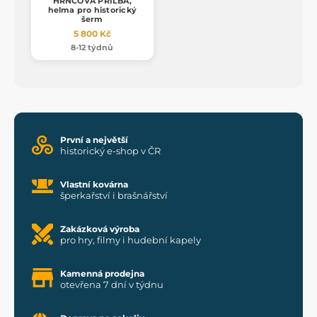
HRNCOVÁ PŘILBA,
helma pro historický
šerm
5 800 Kč
8-12 týdnů
První a největší
historický e-shop v ČR
Vlastní kovárna
šperkařství i brašnářství
Zakázková výroba
pro hry, filmy i hudební kapely
Kamenná prodejna
otevřena 7 dní v týdnu